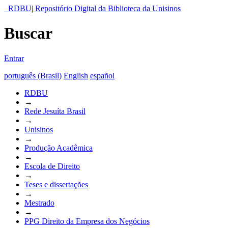
RDBU| Repositório Digital da Biblioteca da Unisinos
Buscar
Entrar
português (Brasil)
English
español
RDBU
→
Rede Jesuíta Brasil
→
Unisinos
→
Produção Acadêmica
→
Escola de Direito
→
Teses e dissertações
→
Mestrado
→
PPG Direito da Empresa dos Negócios