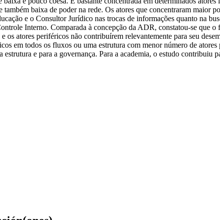
 baixa e pouco coesa. É bastante concentrada em determinados atores id
de também baixa de poder na rede. Os atores que concentraram maior po
cação e o Consultor Jurídico nas trocas de informações quanto na busc
Controle Interno. Comparada à concepção da ADR, constatou-se que o fun
e os atores periféricos não contribuírem relevantemente para seu dese
éricos em todos os fluxos ou uma estrutura com menor número de atores 
a estrutura e para a governança. Para a academia, o estudo contribuiu 