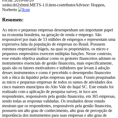
Fecha:
2018-08-20
xmlui.dri2xhtml.METS-1.0.item-contributorAdvisor:
Hoppen,
Norberto
Resumen:
As micro e pequenas empresas desempenham um importante papel
na economia brasileira, na geração de renda e emprego. São
responsável por mais de 53 milhões de empregos e representam uma
expressiva fatia da população de empresas no Brasil. Possuem
estrutura empresarial frágeis, na qual os proprietários, os micro e
pequenos empresários exercem múltiplas funções. Nesse contexto,
esse estudo objetiva analisar como os gestores financeiros adotam os
instrumentos essenciais de gestão financeira, mais especificamente,
quais são os fatores motivadores e inibidores que levam à adoção
desses instrumentos e como é percebido o desempenho financeiro
sob a ótica da liquidez pelas empresas que usam. Foram pesquisadas
as micro e pequenas empresas de todos os ramos de atividades dos
cinco maiores municípios do Alto Vale do Itajaí SC. Este estudo foi
realizado com a aplicação de pesquisa survey, in loco aos
respondentes, responsáveis pela gestão financeira, em 365 empresas,
sendo todas as respostas validadas. Os resultados desse estudo
mostram que os respondentes, responsáveis pela gestão financeira,
possuem um alto grau de conhecimento, alto grau de percepção de
importância dos instrumentos para suas empresas e alto grau de