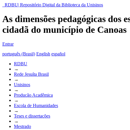
RDBU| Repositório Digital da Biblioteca da Unisinos
As dimensões pedagógicas dos es
cidadã do município de Canoas
Entrar
português (Brasil)
English
español
RDBU
→
Rede Jesuíta Brasil
→
Unisinos
→
Produção Acadêmica
→
Escola de Humanidades
→
Teses e dissertações
→
Mestrado