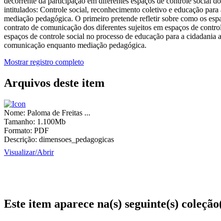
decorrente da participação em diferentes espaços de controle social 
intitulados: Controle social, reconhecimento coletivo e educação par
mediação pedagógica. O primeiro pretende refletir sobre como os es
contrato de comunicação dos diferentes sujeitos em espaços de contr
espaços de controle social no processo de educação para a cidadania a
comunicação enquanto mediação pedagógica.
Mostrar registro completo
Arquivos deste item
Nome:
Paloma de Freitas ...
Tamanho:
1.100Mb
Formato:
PDF
Descrição:
dimensoes_pedagogicas
Visualizar/
Abrir
Este item aparece na(s) seguinte(s) coleção