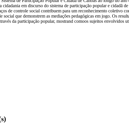
do Sistema de Participação Popular e Cidadã de Canoas ao longo do ano 
a a cidadania em discurso do sistema de participação popular e cidadã d
paços de controle social contribuem para um reconhecimento coletivo c
ole social que demonstrem as mediações pedagógicas em jogo. Os result
través da participação popular, mostrand comoos sujeitos envolvidos uti
(s)