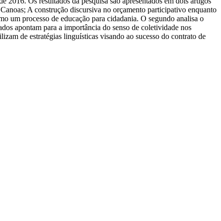
de 2016. Os resultados da pesquisa são apresentados em dois artigos
e Canoas; A construção discursiva no orçamento participativo enquanto
omo um processo de educação para cidadania. O segundo analisa o
ados apontam para a importância do senso de coletividade nos
lizam de estratégias linguísticas visando ao sucesso do contrato de