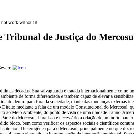
 not work without it.
 Tribunal de Justiça do Mercosu
Severo
 últimas décadas. Sua salvaguarda é tratada internacionalmente como 
 ambiente de forma diferenciada e também capaz de elevar a sensibiliz
uzida de dentro para fora da sociedade, diante das mudanças externas in
o Direito mediante a falta de um modelo Constitucional do Mercosul, q
eito ao Meio Ambiente, do ponto de vista de uma unidade Latino-Ameri
arte do Mercosul. Para isso é necessário a criação de um norte para o s
o bloco, bem como verificar os aspectos sociais e científicos comuns 
constitucional heterogênea para o Mercosul, principalmente no que diz r
cosul, como alternativa a harmonização da integração ambiental. Será ut