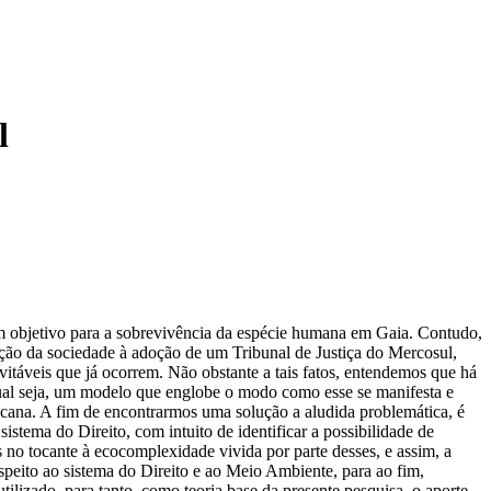
l
um objetivo para a sobrevivência da espécie humana em Gaia. Contudo,
ação da sociedade à adoção de um Tribunal de Justiça do Mercosul,
evitáveis que já ocorrem. Não obstante a tais fatos, entendemos que há
ual seja, um modelo que englobe o modo como esse se manifesta e
cana. A fim de encontrarmos uma solução a aludida problemática, é
istema do Direito, com intuito de identificar a possibilidade de
no tocante à ecocomplexidade vivida por parte desses, e assim, a
espeito ao sistema do Direito e ao Meio Ambiente, para ao fim,
ilizado, para tanto, como teoria base da presente pesquisa, o aporte