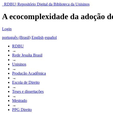
RDBU| Repositório Digital da Biblioteca da Unisinos
A ecocomplexidade da adoção de
Login
português (Brasil)
English
español
RDBU
→
Rede Jesuíta Brasil
→
Unisinos
→
Produção Acadêmica
→
Escola de Direito
→
Teses e dissertações
→
Mestrado
→
PPG Direito