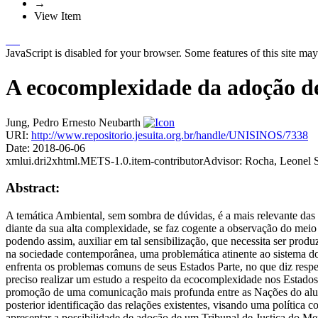
→
View Item
JavaScript is disabled for your browser. Some features of this site may
A ecocomplexidade da adoção de
Jung, Pedro Ernesto Neubarth
URI:
http://www.repositorio.jesuita.org.br/handle/UNISINOS/7338
Date:
2018-06-06
xmlui.dri2xhtml.METS-1.0.item-contributorAdvisor:
Rocha, Leonel 
Abstract:
A temática Ambiental, sem sombra de dúvidas, é a mais relevante das
diante da sua alta complexidade, se faz cogente a observação do meio
podendo assim, auxiliar em tal sensibilização, que necessita ser prod
na sociedade contemporânea, uma problemática atinente ao sistema d
enfrenta os problemas comuns de seus Estados Parte, no que diz resp
preciso realizar um estudo a respeito da ecocomplexidade nos Estados P
promoção de uma comunicação mais profunda entre as Nações do aludid
posterior identificação das relações existentes, visando uma política 
apresentar a possibilidade de adoção de um Tribunal de Justiça do Mer