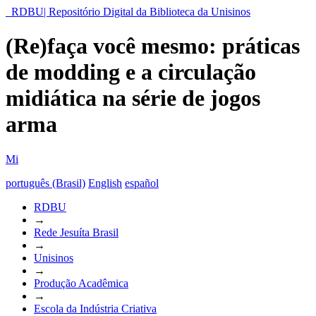
RDBU| Repositório Digital da Biblioteca da Unisinos
(Re)faça você mesmo: práticas
de modding e a circulação
midiática na série de jogos
arma
Mi
português (Brasil)
English
español
RDBU
→
Rede Jesuíta Brasil
→
Unisinos
→
Produção Acadêmica
→
Escola da Indústria Criativa