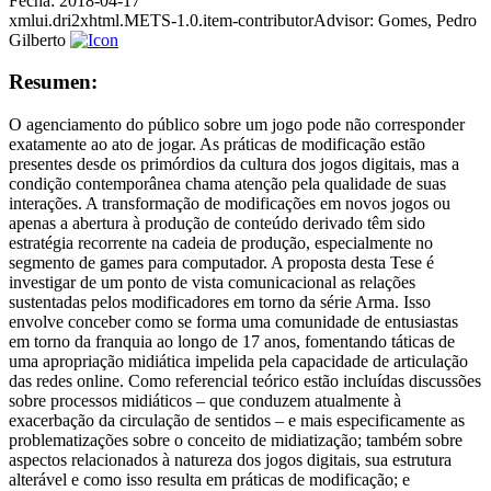
Fecha:
2018-04-17
xmlui.dri2xhtml.METS-1.0.item-contributorAdvisor:
Gomes, Pedro
Gilberto
Resumen:
O agenciamento do público sobre um jogo pode não corresponder
exatamente ao ato de jogar. As práticas de modificação estão
presentes desde os primórdios da cultura dos jogos digitais, mas a
condição contemporânea chama atenção pela qualidade de suas
interações. A transformação de modificações em novos jogos ou
apenas a abertura à produção de conteúdo derivado têm sido
estratégia recorrente na cadeia de produção, especialmente no
segmento de games para computador. A proposta desta Tese é
investigar de um ponto de vista comunicacional as relações
sustentadas pelos modificadores em torno da série Arma. Isso
envolve conceber como se forma uma comunidade de entusiastas
em torno da franquia ao longo de 17 anos, fomentando táticas de
uma apropriação midiática impelida pela capacidade de articulação
das redes online. Como referencial teórico estão incluídas discussões
sobre processos midiáticos – que conduzem atualmente à
exacerbação da circulação de sentidos – e mais especificamente as
problematizações sobre o conceito de midiatização; também sobre
aspectos relacionados à natureza dos jogos digitais, sua estrutura
alterável e como isso resulta em práticas de modificação; e