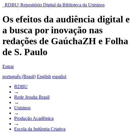
RDBU| Repositório Digital da Biblioteca da Unisinos
Os efeitos da audiência digital e
a busca por inovação nas
redações de GaúchaZH e Folha
de S. Paulo
Entrar
português (Brasil)
English
español
RDBU
→
Rede Jesuíta Brasil
→
Unisinos
→
Produção Acadêmica
→
Escola da Indústria Criativa