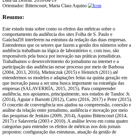
Data da Defesa:
2018-04-19
Orientador:
Bittencourt, Maria Clara Aquino
Resumo:
Este estudo trata sobre como os efeitos das métricas sobre o
comportamento da audiência dos sites Folha de S. Paulo e
GaúchaZH interferem na estrutura da redação das duas empresas.
Entendemos que os setores que fazem a gestão dos números sobre a
audiência trabalham na lógica de laboratórios e, com isso, são
responsáveis pela busca por inovação nas práticas jornalísticas.
Trabalhamos o desenvolvimento do jornalismo na internet e a
participação das audiências nesse processo por meio de Barbosa
(2004, 2013, 2016), Mielniczuk (2015) e Heinrich (2011) até
entendermos os modelos e adaptações feitas na quinta geração em
que inovação passa a ser uma busca importante na estratégia das
empresas (SALAVERRÍA, 2015, 2015). Para compreender
audiência, nos apoiamos, principalmente, nos estudos de Tandoc Jr.
(2014), Aguiar e Barsotti (2012), Carro (2016, 2017) e Petre (2015).
O conceito de convergência nos ajudou na compreensão, conexão e
análise da relação entre jornalismo, audiência e inovação por meio
das pesquisas de Jenkins (2009, 2014), Aquino Bittencourt (2014,
2017) e Salaverría (2003 e 2010). A análise levou em conta quatro
categorias para entender os efeitos de métricas nos dois jornais
propostos: configuração das estruturas, atuação da gestão de