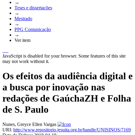
→
Teses e dissertações
→
Mestrado
→
PPG Comunicação
→
Ver item
JavaScript is disabled for your browser. Some features of this site
may not work without it.
Os efeitos da audiência digital e
a busca por inovação nas
redações de GaúchaZH e Folha
de S. Paulo
Nunes, Greyce Ellen Vargas
URI:
http://www.repositorio.jesuita.org.br/handle/UNISINOS/7169