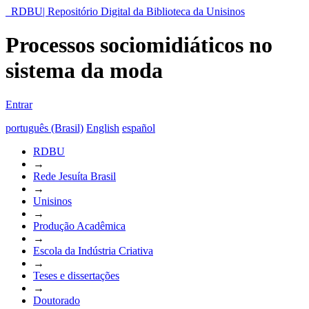
RDBU| Repositório Digital da Biblioteca da Unisinos
Processos sociomidiáticos no
sistema da moda
Entrar
português (Brasil)
English
español
RDBU
→
Rede Jesuíta Brasil
→
Unisinos
→
Produção Acadêmica
→
Escola da Indústria Criativa
→
Teses e dissertações
→
Doutorado