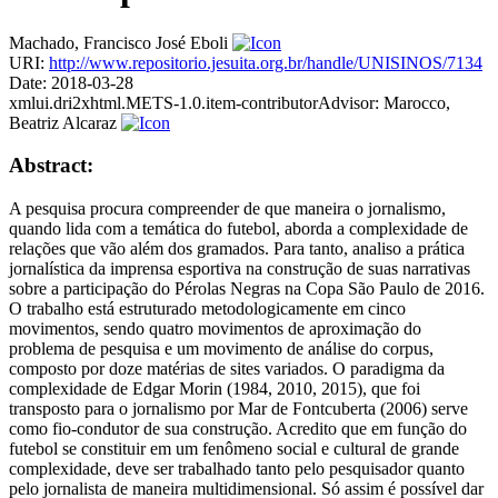
Machado, Francisco José Eboli
URI:
http://www.repositorio.jesuita.org.br/handle/UNISINOS/7134
Date:
2018-03-28
xmlui.dri2xhtml.METS-1.0.item-contributorAdvisor:
Marocco,
Beatriz Alcaraz
Abstract:
A pesquisa procura compreender de que maneira o jornalismo,
quando lida com a temática do futebol, aborda a complexidade de
relações que vão além dos gramados. Para tanto, analiso a prática
jornalística da imprensa esportiva na construção de suas narrativas
sobre a participação do Pérolas Negras na Copa São Paulo de 2016.
O trabalho está estruturado metodologicamente em cinco
movimentos, sendo quatro movimentos de aproximação do
problema de pesquisa e um movimento de análise do corpus,
composto por doze matérias de sites variados. O paradigma da
complexidade de Edgar Morin (1984, 2010, 2015), que foi
transposto para o jornalismo por Mar de Fontcuberta (2006) serve
como fio-condutor de sua construção. Acredito que em função do
futebol se constituir em um fenômeno social e cultural de grande
complexidade, deve ser trabalhado tanto pelo pesquisador quanto
pelo jornalista de maneira multidimensional. Só assim é possível dar