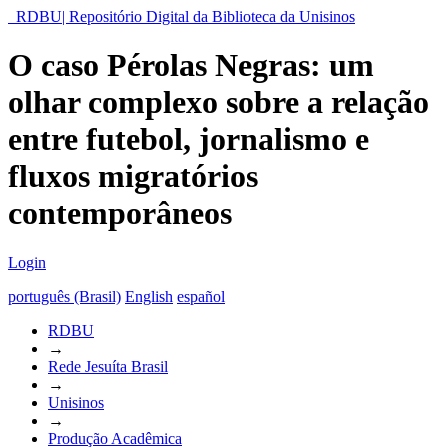
RDBU| Repositório Digital da Biblioteca da Unisinos
O caso Pérolas Negras: um
olhar complexo sobre a relação
entre futebol, jornalismo e
fluxos migratórios
contemporâneos
Login
português (Brasil)
English
español
RDBU
→
Rede Jesuíta Brasil
→
Unisinos
→
Produção Acadêmica