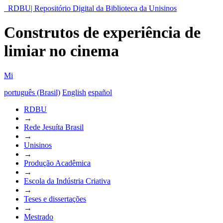
RDBU| Repositório Digital da Biblioteca da Unisinos
Construtos de experiência de
limiar no cinema
Mi
português (Brasil)
English
español
RDBU
→
Rede Jesuíta Brasil
→
Unisinos
→
Produção Acadêmica
→
Escola da Indústria Criativa
→
Teses e dissertações
→
Mestrado