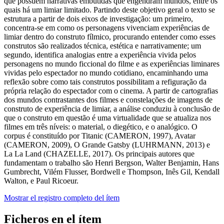
que possuem narrativas embutidas que engendram mundos, entre os
quais há um limiar limitado. Partindo deste objetivo geral o texto se
estrutura a partir de dois eixos de investigação: um primeiro,
concentra-se em como os personagens vivenciam experiências de
limiar dentro do construto fílmico, procurando entender como esses
construtos são realizados técnica, estética e narrativamente; um
segundo, identifica analogias entre a experiência vivida pelos
personagens no mundo ficcional do filme e as experiências liminares
vividas pelo espectador no mundo cotidiano, encaminhando uma
reflexão sobre como tais construtos possibilitam a refiguração da
própria relação do espectador com o cinema. A partir de cartografias
dos mundos contrastantes dos filmes e constelações de imagens de
construto de experiência de limiar, a análise conduziu à conclusão de
que o construto em questão é uma virtualidade que se atualiza nos
filmes em três níveis: o material, o diegético, e o analógico. O
corpus é constituído por Titanic (CAMERON, 1997), Avatar
(CAMERON, 2009), O Grande Gatsby (LUHRMANN, 2013) e
La La Land (CHAZELLE, 2017). Os principais autores que
fundamentam o trabalho são Henri Bergson, Walter Benjamin, Hans
Gumbrecht, Vilém Flusser, Bordwell e Thompson, Inês Gil, Kendall
Walton, e Paul Ricoeur.
Mostrar el registro completo del ítem
Ficheros en el ítem