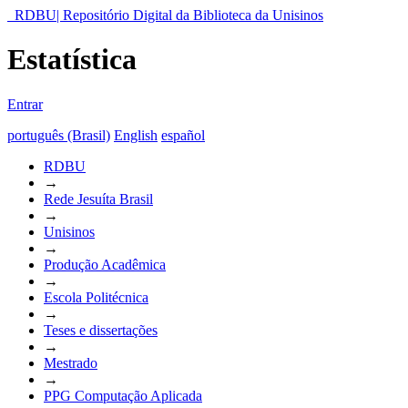
RDBU| Repositório Digital da Biblioteca da Unisinos
Estatística
Entrar
português (Brasil)
English
español
RDBU
→
Rede Jesuíta Brasil
→
Unisinos
→
Produção Acadêmica
→
Escola Politécnica
→
Teses e dissertações
→
Mestrado
→
PPG Computação Aplicada