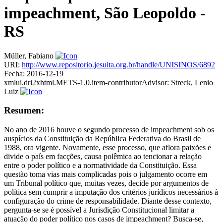
impeachment, São Leopoldo -
RS
Müller, Fabiano
URI:
http://www.repositorio.jesuita.org.br/handle/UNISINOS/6892
Fecha:
2016-12-19
xmlui.dri2xhtml.METS-1.0.item-contributorAdvisor:
Streck, Lenio
Luiz
Resumen:
No ano de 2016 houve o segundo processo de impeachment sob os
auspícios da Constituição da República Federativa do Brasil de
1988, ora vigente. Novamente, esse processo, que aflora paixões e
divide o país em facções, causa polêmica ao tencionar a relação
entre o poder político e a normatividade da Constituição. Essa
questão toma vias mais complicadas pois o julgamento ocorre em
um Tribunal político que, muitas vezes, decide por argumentos de
política sem cumprir a imputação dos critérios jurídicos necessários à
configuração do crime de responsabilidade. Diante desse contexto,
pergunta-se se é possível a Jurisdição Constitucional limitar a
atuação do poder político nos casos de impeachment? Busca-se,