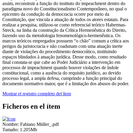
assim, reconstruir a função do instituto do impeachment dentro do
paradigma novo do Constitucionalismo Contemporâneo, no qual o
epicentro da condução da democracia ocorre por meio da
Constituição, que vincula a atuação de todos os atores estatais. Para
realizar a pesquisa, utilizou-se como referencial teórico Habermas-
Streck, na linha da construção da Crítica Hermenêutica do Direito,
fazendo uso da metodologia fenomenológico-hermenêutica. Os
marcos teóricos empregados possuem “o chão” comum a crítica aos
perigos da juristocracia e não coadunam com uma atuação inerte
diante de violações do procedimento democrático, instituindo
espaços blindados à atuação jurídica. Desse modo, como resultado
final constata-se que cabe ao Poder Judiciário a intervenção em
processos de impeachment quando houver violações de índole
constitucional, como a ausência do requisito jurídico, ao devido
processo legal, a ampla defesa, cumprindo a função principal do
documento normativo maior, que é a limitação dos abusos do poder.
Mostrar el registro completo del ítem
Ficheros en el ítem
Nombre:
Fabiano Müller_.pdf
Tamaño:
1.205Mb