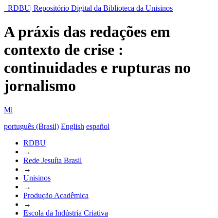
RDBU| Repositório Digital da Biblioteca da Unisinos
A práxis das redações em
contexto de crise :
continuidades e rupturas no
jornalismo
Mi
português (Brasil)
English
español
RDBU
→
Rede Jesuíta Brasil
→
Unisinos
→
Produção Acadêmica
→
Escola da Indústria Criativa