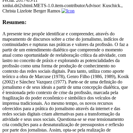
Fecha:
2017-05-11
xmlui.dri2xhtml.METS-1.0.item-contributorAdvisor:
Kuschick.,
Christa Lizelote Berger Ramos
Resumen:
A presente tese propõe identificar e compreender, através do
mapeamento de discursos sobre a crise do jornalismo, indícios de
continuidades e rupturas nas práticas e valores da profissão. O faz a
partir de um entendimento dialético que compreende o momento
atual como oportunidade de reelaboração crítica da atividade, com
lastro no conceito de práxis e explorando as potencialidades da
profissão como uma forma de produção de conhecimento no
contexto das redes sociais digitais. Para tanto, utiliza como aporte
teórico a obra de Marcuse (1978), Genro Filho (1986, 1989), Kosik
(2002) e Sánchez Vazquez (1977). Parte-se de uma definição do
jornalismo e de seus ideais a partir de uma concepção dialética, que
é tensionada pelo contexto de crise da profissão, marcada pela
fragilização do poder econômico e simbólico dos veículos de
imprensa tradicionais. Ao mesmo tempo, os novos recursos
oferecidos para a prática do jornalismo através da internet e das
redes sociais digitais criam alternativas para a transformação da
atividade e seus usos sociais. Questiona-se se esse tensionamento
cria condições para a desnaturalização de pressupostos e reflexão
por parte dos jornalistas. Assim, opta-se pela realização de