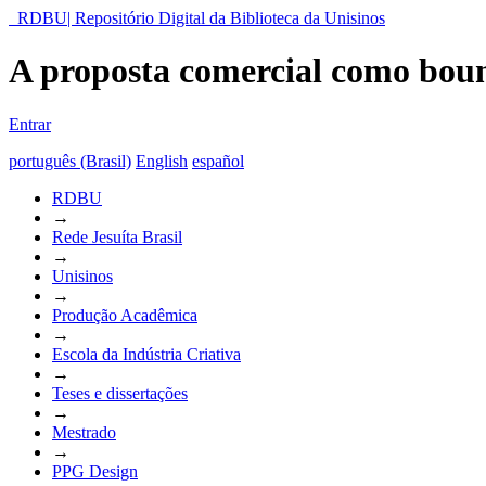
RDBU| Repositório Digital da Biblioteca da Unisinos
A proposta comercial como boun
Entrar
português (Brasil)
English
español
RDBU
→
Rede Jesuíta Brasil
→
Unisinos
→
Produção Acadêmica
→
Escola da Indústria Criativa
→
Teses e dissertações
→
Mestrado
→
PPG Design