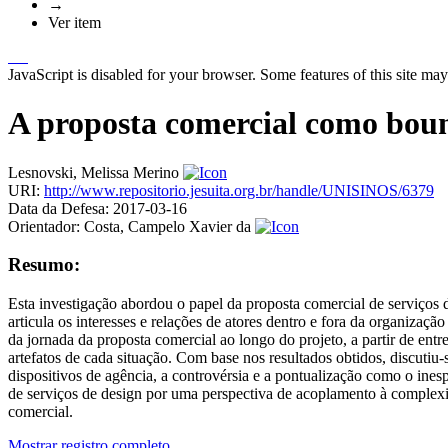
→
Ver item
JavaScript is disabled for your browser. Some features of this site may
A proposta comercial como boun
Lesnovski, Melissa Merino
URI:
http://www.repositorio.jesuita.org.br/handle/UNISINOS/6379
Data da Defesa:
2017-03-16
Orientador:
Costa, Campelo Xavier da
Resumo:
Esta investigação abordou o papel da proposta comercial de serviços
articula os interesses e relações de atores dentro e fora da organiza
da jornada da proposta comercial ao longo do projeto, a partir de entr
artefatos de cada situação. Com base nos resultados obtidos, discutiu
dispositivos de agência, a controvérsia e a pontualização como o in
de serviços de design por uma perspectiva de acoplamento à complexid
comercial.
Mostrar registro completo