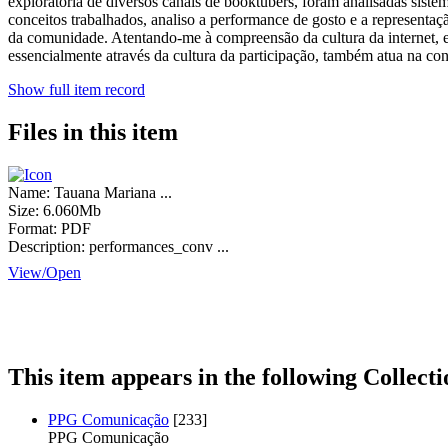
exploratória de diversos canais de booktubers, foram analisadas sist
conceitos trabalhados, analiso a performance de gosto e a representa
da comunidade. Atentando-me à compreensão da cultura da internet, e
essencialmente através da cultura da participação, também atua na con
Show full item record
Files in this item
Name:
Tauana Mariana ...
Size:
6.060Mb
Format:
PDF
Description:
performances_conv ...
View/
Open
This item appears in the following Collecti
PPG Comunicação
[233]
PPG Comunicação