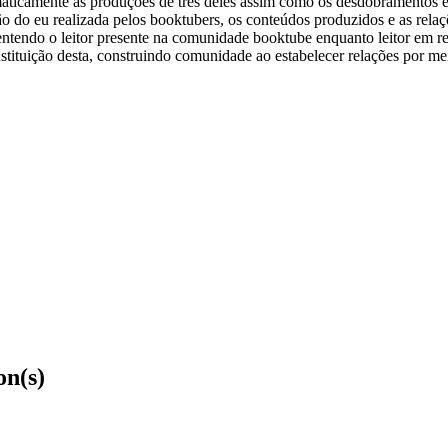
ematicamente as produções de três deles assim como os desdobramentos 
ção do eu realizada pelos booktubers, os conteúdos produzidos e as rel
ntendo o leitor presente na comunidade booktube enquanto leitor em r
stituição desta, construindo comunidade ao estabelecer relações por mei
on(s)