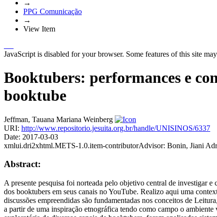
→
PPG Comunicação
→
View Item
JavaScript is disabled for your browser. Some features of this site may
Booktubers: performances e con
booktube
Jeffman, Tauana Mariana Weinberg
URI:
http://www.repositorio.jesuita.org.br/handle/UNISINOS/6337
Date:
2017-03-03
xmlui.dri2xhtml.METS-1.0.item-contributorAdvisor:
Bonin, Jiani Ad
Abstract:
A presente pesquisa foi norteada pelo objetivo central de investigar e
dos booktubers em seus canais no YouTube. Realizo aqui uma contextua
discussões empreendidas são fundamentadas nos conceitos de Leitura,
a partir de uma inspiração etnográfica tendo como campo o ambiente