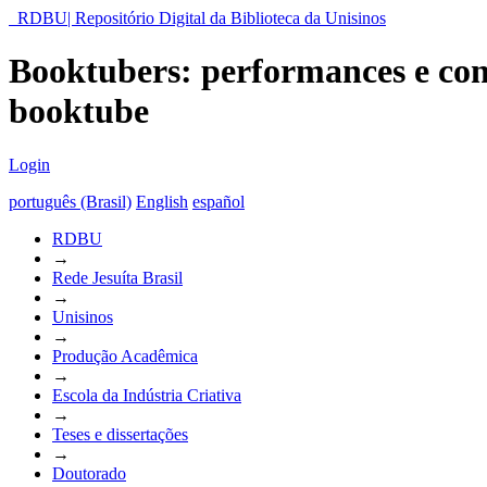
RDBU| Repositório Digital da Biblioteca da Unisinos
Booktubers: performances e con
booktube
Login
português (Brasil)
English
español
RDBU
→
Rede Jesuíta Brasil
→
Unisinos
→
Produção Acadêmica
→
Escola da Indústria Criativa
→
Teses e dissertações
→
Doutorado