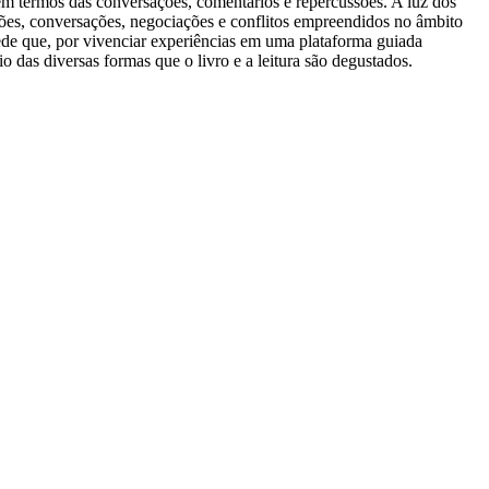
em termos das conversações, comentários e repercussões. A luz dos
ações, conversações, negociações e conflitos empreendidos no âmbito
ede que, por vivenciar experiências em uma plataforma guiada
o das diversas formas que o livro e a leitura são degustados.