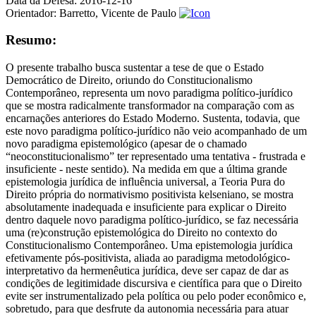
Data da Defesa:
2016-12-16
Orientador:
Barretto, Vicente de Paulo
Resumo:
O presente trabalho busca sustentar a tese de que o Estado
Democrático de Direito, oriundo do Constitucionalismo
Contemporâneo, representa um novo paradigma político-jurídico
que se mostra radicalmente transformador na comparação com as
encarnações anteriores do Estado Moderno. Sustenta, todavia, que
este novo paradigma político-jurídico não veio acompanhado de um
novo paradigma epistemológico (apesar de o chamado
“neoconstitucionalismo” ter representado uma tentativa - frustrada e
insuficiente - neste sentido). Na medida em que a última grande
epistemologia jurídica de influência universal, a Teoria Pura do
Direito própria do normativismo positivista kelseniano, se mostra
absolutamente inadequada e insuficiente para explicar o Direito
dentro daquele novo paradigma político-jurídico, se faz necessária
uma (re)construção epistemológica do Direito no contexto do
Constitucionalismo Contemporâneo. Uma epistemologia jurídica
efetivamente pós-positivista, aliada ao paradigma metodológico-
interpretativo da hermenêutica jurídica, deve ser capaz de dar as
condições de legitimidade discursiva e científica para que o Direito
evite ser instrumentalizado pela política ou pelo poder econômico e,
sobretudo, para que desfrute da autonomia necessária para atuar