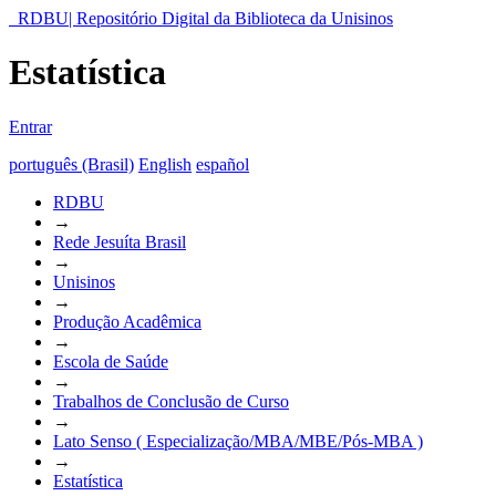
RDBU| Repositório Digital da Biblioteca da Unisinos
Estatística
Entrar
português (Brasil)
English
español
RDBU
→
Rede Jesuíta Brasil
→
Unisinos
→
Produção Acadêmica
→
Escola de Saúde
→
Trabalhos de Conclusão de Curso
→
Lato Senso ( Especialização/MBA/MBE/Pós-MBA )
→
Estatística