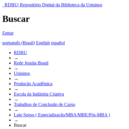
RDBU| Repositório Digital da Biblioteca da Unisinos
Buscar
Entrar
português (Brasil)
English
español
RDBU
→
Rede Jesuíta Brasil
→
Unisinos
→
Produção Acadêmica
→
Escola da Indústria Criativa
→
Trabalhos de Conclusão de Curso
→
Lato Senso ( Especialização/MBA/MBE/Pós-MBA )
→
Buscar