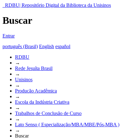
RDBU| Repositório Digital da Biblioteca da Unisinos
Buscar
Entrar
português (Brasil)
English
español
RDBU
→
Rede Jesuíta Brasil
→
Unisinos
→
Produção Acadêmica
→
Escola da Indústria Criativa
→
Trabalhos de Conclusão de Curso
→
Lato Senso ( Especialização/MBA/MBE/Pós-MBA )
→
Buscar