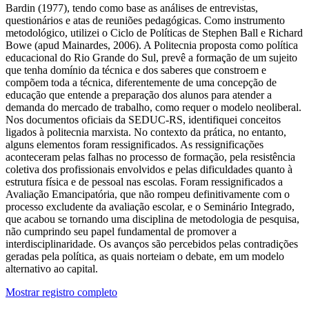
Bardin (1977), tendo como base as análises de entrevistas,
questionários e atas de reuniões pedagógicas. Como instrumento
metodológico, utilizei o Ciclo de Políticas de Stephen Ball e Richard
Bowe (apud Mainardes, 2006). A Politecnia proposta como política
educacional do Rio Grande do Sul, prevê a formação de um sujeito
que tenha domínio da técnica e dos saberes que constroem e
compõem toda a técnica, diferentemente de uma concepção de
educação que entende a preparação dos alunos para atender a
demanda do mercado de trabalho, como requer o modelo neoliberal.
Nos documentos oficiais da SEDUC-RS, identifiquei conceitos
ligados à politecnia marxista. No contexto da prática, no entanto,
alguns elementos foram ressignificados. As ressignificações
aconteceram pelas falhas no processo de formação, pela resistência
coletiva dos profissionais envolvidos e pelas dificuldades quanto à
estrutura física e de pessoal nas escolas. Foram ressignificados a
Avaliação Emancipatória, que não rompeu definitivamente com o
processo excludente da avaliação escolar, e o Seminário Integrado,
que acabou se tornando uma disciplina de metodologia de pesquisa,
não cumprindo seu papel fundamental de promover a
interdisciplinaridade. Os avanços são percebidos pelas contradições
geradas pela política, as quais norteiam o debate, em um modelo
alternativo ao capital.
Mostrar registro completo