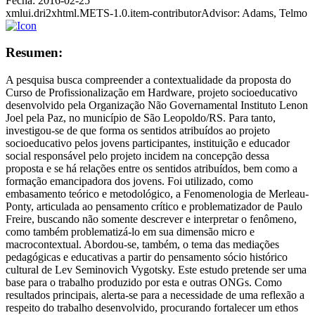
Fecha:
2016-02-25
xmlui.dri2xhtml.METS-1.0.item-contributorAdvisor:
Adams, Telmo
Resumen:
A pesquisa busca compreender a contextualidade da proposta do
Curso de Profissionalização em Hardware, projeto socioeducativo
desenvolvido pela Organização Não Governamental Instituto Lenon
Joel pela Paz, no município de São Leopoldo/RS. Para tanto,
investigou-se de que forma os sentidos atribuídos ao projeto
socioeducativo pelos jovens participantes, instituição e educador
social responsável pelo projeto incidem na concepção dessa
proposta e se há relações entre os sentidos atribuídos, bem como a
formação emancipadora dos jovens. Foi utilizado, como
embasamento teórico e metodológico, a Fenomenologia de Merleau-
Ponty, articulada ao pensamento crítico e problematizador de Paulo
Freire, buscando não somente descrever e interpretar o fenômeno,
como também problematizá-lo em sua dimensão micro e
macrocontextual. Abordou-se, também, o tema das mediações
pedagógicas e educativas a partir do pensamento sócio histórico
cultural de Lev Seminovich Vygotsky. Este estudo pretende ser uma
base para o trabalho produzido por esta e outras ONGs. Como
resultados principais, alerta-se para a necessidade de uma reflexão a
respeito do trabalho desenvolvido, procurando fortalecer um ethos