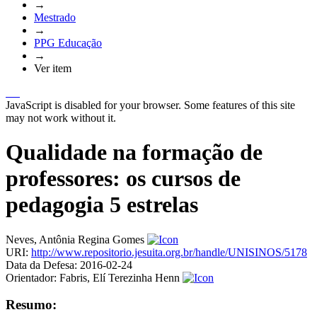
→
Mestrado
→
PPG Educação
→
Ver item
JavaScript is disabled for your browser. Some features of this site
may not work without it.
Qualidade na formação de
professores: os cursos de
pedagogia 5 estrelas
Neves, Antônia Regina Gomes
URI:
http://www.repositorio.jesuita.org.br/handle/UNISINOS/5178
Data da Defesa:
2016-02-24
Orientador:
Fabris, Elí Terezinha Henn
Resumo: