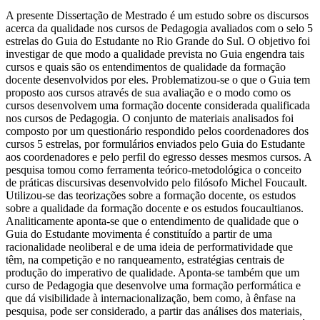
A presente Dissertação de Mestrado é um estudo sobre os discursos
acerca da qualidade nos cursos de Pedagogia avaliados com o selo 5
estrelas do Guia do Estudante no Rio Grande do Sul. O objetivo foi
investigar de que modo a qualidade prevista no Guia engendra tais
cursos e quais são os entendimentos de qualidade da formação
docente desenvolvidos por eles. Problematizou-se o que o Guia tem
proposto aos cursos através de sua avaliação e o modo como os
cursos desenvolvem uma formação docente considerada qualificada
nos cursos de Pedagogia. O conjunto de materiais analisados foi
composto por um questionário respondido pelos coordenadores dos
cursos 5 estrelas, por formulários enviados pelo Guia do Estudante
aos coordenadores e pelo perfil do egresso desses mesmos cursos. A
pesquisa tomou como ferramenta teórico-metodológica o conceito
de práticas discursivas desenvolvido pelo filósofo Michel Foucault.
Utilizou-se das teorizações sobre a formação docente, os estudos
sobre a qualidade da formação docente e os estudos foucaultianos.
Analiticamente aponta-se que o entendimento de qualidade que o
Guia do Estudante movimenta é constituído a partir de uma
racionalidade neoliberal e de uma ideia de performatividade que
têm, na competição e no ranqueamento, estratégias centrais de
produção do imperativo de qualidade. Aponta-se também que um
curso de Pedagogia que desenvolve uma formação performática e
que dá visibilidade à internacionalização, bem como, à ênfase na
pesquisa, pode ser considerado, a partir das análises dos materiais,