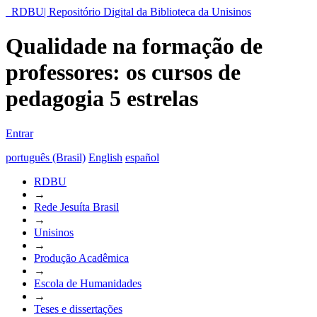
RDBU| Repositório Digital da Biblioteca da Unisinos
Qualidade na formação de
professores: os cursos de
pedagogia 5 estrelas
Entrar
português (Brasil)
English
español
RDBU
→
Rede Jesuíta Brasil
→
Unisinos
→
Produção Acadêmica
→
Escola de Humanidades
→
Teses e dissertações