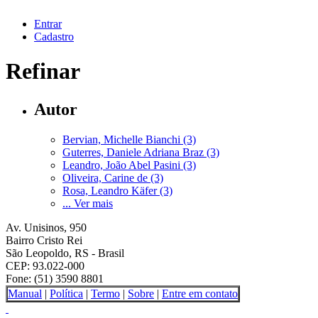
Entrar
Cadastro
Refinar
Autor
Bervian, Michelle Bianchi (3)
Guterres, Daniele Adriana Braz (3)
Leandro, João Abel Pasini (3)
Oliveira, Carine de (3)
Rosa, Leandro Käfer (3)
... Ver mais
Av. Unisinos, 950
Bairro Cristo Rei
São Leopoldo, RS - Brasil
CEP: 93.022-000
Fone: (51) 3590 8801
Manual
|
Política
|
Termo
|
Sobre
|
Entre em contato