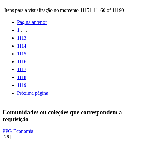
Itens para a visualização no momento 11151-11160 of 11190
Página anterior
1
. . .
1113
1114
1115
1116
1117
1118
1119
Próxima página
Comunidades ou coleções que correspondem a
requisição
PPG Economia
[28]