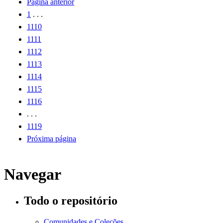
Página anterior
1
. . .
1110
1111
1112
1113
1114
1115
1116
. . .
1119
Próxima página
Navegar
Todo o repositório
Comunidades e Coleções