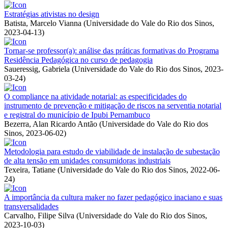
Estratégias ativistas no design
Batista, Marcelo Vianna
(
Universidade do Vale do Rio dos Sinos
,
2023-04-13
)
Tornar-se professor(a): análise das práticas formativas do Programa
Residência Pedagógica no curso de pedagogia
Saueressig, Gabriela
(
Universidade do Vale do Rio dos Sinos
,
2023-
03-24
)
O compliance na atividade notarial: as especificidades do
instrumento de prevenção e mitigação de riscos na serventia notarial
e registral do município de Ipubi Pernambuco
Bezerra, Alan Ricardo Antão
(
Universidade do Vale do Rio dos
Sinos
,
2023-06-02
)
Metodologia para estudo de viabilidade de instalação de subestação
de alta tensão em unidades consumidoras industriais
Texeira, Tatiane
(
Universidade do Vale do Rio dos Sinos
,
2022-06-
24
)
A importância da cultura maker no fazer pedagógico inaciano e suas
transversalidades
Carvalho, Filipe Silva
(
Universidade do Vale do Rio dos Sinos
,
2023-10-03
)