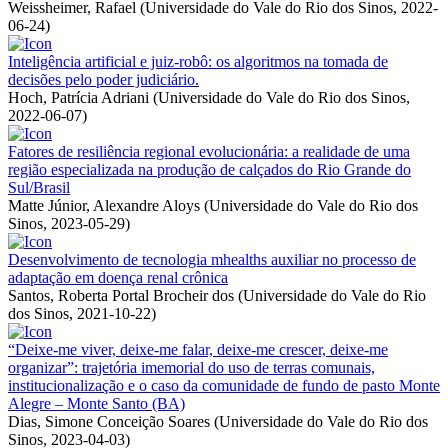
Weissheimer, Rafael
(
Universidade do Vale do Rio dos Sinos
,
2022-
06-24
)
Inteligência artificial e juiz-robô: os algoritmos na tomada de
decisões pelo poder judiciário.
Hoch, Patrícia Adriani
(
Universidade do Vale do Rio dos Sinos
,
2022-06-07
)
Fatores de resiliência regional evolucionária: a realidade de uma
região especializada na produção de calçados do Rio Grande do
Sul/Brasil
Matte Júnior, Alexandre Aloys
(
Universidade do Vale do Rio dos
Sinos
,
2023-05-29
)
Desenvolvimento de tecnologia mhealths auxiliar no processo de
adaptação em doença renal crônica
Santos, Roberta Portal Brocheir dos
(
Universidade do Vale do Rio
dos Sinos
,
2021-10-22
)
“Deixe-me viver, deixe-me falar, deixe-me crescer, deixe-me
organizar”: trajetória imemorial do uso de terras comunais,
institucionalização e o caso da comunidade de fundo de pasto Monte
Alegre – Monte Santo (BA)
Dias, Simone Conceição Soares
(
Universidade do Vale do Rio dos
Sinos
,
2023-04-03
)