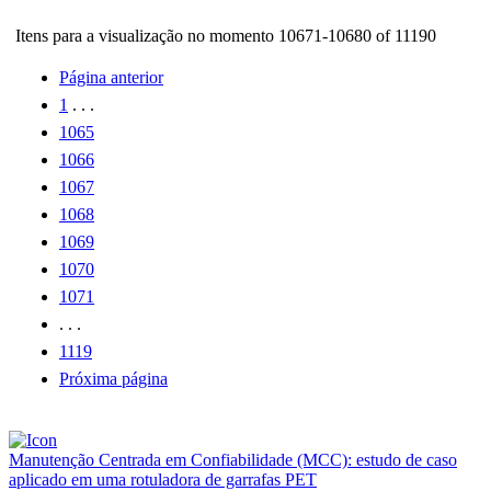
Itens para a visualização no momento 10671-10680 of 11190
Página anterior
1
. . .
1065
1066
1067
1068
1069
1070
1071
. . .
1119
Próxima página
Manutenção Centrada em Confiabilidade (MCC): estudo de caso
aplicado em uma rotuladora de garrafas PET