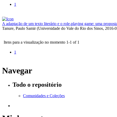
1
A adaptação de um texto literário e o role-playing game: uma propost
Tanure, Paulo Samir
(
Universidade do Vale do Rio dos Sinos
,
2016-0
Itens para a visualização no momento 1-1 of 1
1
Navegar
Todo o repositório
Comunidades e Coleções