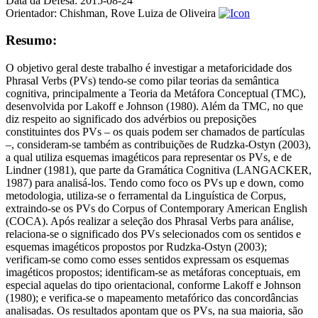
Data da Defesa:
2015-08-24
Orientador:
Chishman, Rove Luiza de Oliveira
Resumo:
O objetivo geral deste trabalho é investigar a metaforicidade dos
Phrasal Verbs (PVs) tendo-se como pilar teorias da semântica
cognitiva, principalmente a Teoria da Metáfora Conceptual (TMC),
desenvolvida por Lakoff e Johnson (1980). Além da TMC, no que
diz respeito ao significado dos advérbios ou preposições
constituintes dos PVs – os quais podem ser chamados de partículas
–, consideram-se também as contribuições de Rudzka-Ostyn (2003),
a qual utiliza esquemas imagéticos para representar os PVs, e de
Lindner (1981), que parte da Gramática Cognitiva (LANGACKER,
1987) para analisá-los. Tendo como foco os PVs up e down, como
metodologia, utiliza-se o ferramental da Linguística de Corpus,
extraindo-se os PVs do Corpus of Contemporary American English
(COCA). Após realizar a seleção dos Phrasal Verbs para análise,
relaciona-se o significado dos PVs selecionados com os sentidos e
esquemas imagéticos propostos por Rudzka-Ostyn (2003);
verificam-se como como esses sentidos expressam os esquemas
imagéticos propostos; identificam-se as metáforas conceptuais, em
especial aquelas do tipo orientacional, conforme Lakoff e Johnson
(1980); e verifica-se o mapeamento metafórico das concordâncias
analisadas. Os resultados apontam que os PVs, na sua maioria, são