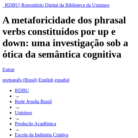
RDBU| Repositório Digital da Biblioteca da Unisinos
A metaforicidade dos phrasal
verbs constituídos por up e
down: uma investigação sob a
ótica da semântica cognitiva
Entrar
português (Brasil)
English
español
RDBU
→
Rede Jesuíta Brasil
→
Unisinos
→
Produção Acadêmica
→
Escola da Indústria Criativa