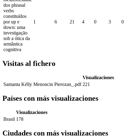
dos phrasal
verbs
constituídos
por up e
1
6
21
4
0
3
0
down: uma
investigação
sob a ótica da
semântica
cognitiva
Visitas al fichero
Visualizaciones
Samanta Kélly Menoncin Pierozan_.pdf
221
Países con más visualizaciones
Visualizaciones
Brasil
178
Ciudades con más visualizaciones