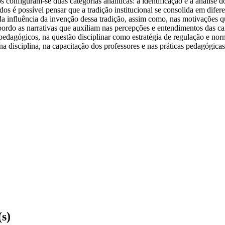
 configuram-se duas categorias analíticas: a identificação e a analise 
ados é possível pensar que a tradição institucional se consolida em difer
da influência da invenção dessa tradição, assim como, nas motivações 
bordo as narrativas que auxiliam nas percepções e entendimentos das cara
pedagógicos, na questão disciplinar como estratégia de regulação e norm
na disciplina, na capacitação dos professores e nas práticas pedagógi
(s)