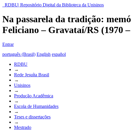
RDBU| Repositório Digital da Biblioteca da Unisinos
Na passarela da tradição: memó
Feliciano – Gravataí/RS (1970 –
Entrar
português (Brasil)
English
español
RDBU
→
Rede Jesuíta Brasil
→
Unisinos
→
Produção Acadêmica
→
Escola de Humanidades
→
Teses e dissertações
→
Mestrado