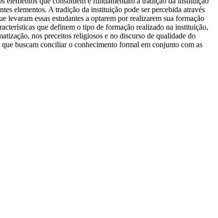
dos elementos que constituem e fundamentam a tradição da instituição
entes elementos. A tradição da instituição pode ser percebida através
que levaram essas estudantes a optarem por realizarem sua formação
cterísticas que definem o tipo de formação realizado na instituição,
atização, nos preceitos religiosos e no discurso de qualidade do
cas que buscam conciliar o conhecimento formal em conjunto com as