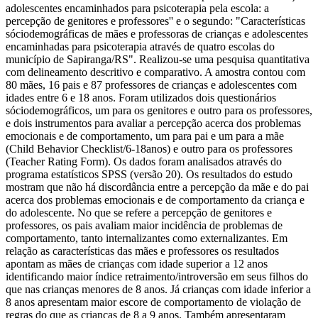
adolescentes encaminhados para psicoterapia pela escola: a
percepção de genitores e professores'' e o segundo: "Características
sóciodemográficas de mães e professoras de crianças e adolescentes
encaminhadas para psicoterapia através de quatro escolas do
município de Sapiranga/RS". Realizou-se uma pesquisa quantitativa
com delineamento descritivo e comparativo. A amostra contou com
80 mães, 16 pais e 87 professores de crianças e adolescentes com
idades entre 6 e 18 anos. Foram utilizados dois questionários
sóciodemográficos, um para os genitores e outro para os professores,
e dois instrumentos para avaliar a percepção acerca dos problemas
emocionais e de comportamento, um para pai e um para a mãe
(Child Behavior Checklist/6-18anos) e outro para os professores
(Teacher Rating Form). Os dados foram analisados através do
programa estatísticos SPSS (versão 20). Os resultados do estudo
mostram que não há discordância entre a percepção da mãe e do pai
acerca dos problemas emocionais e de comportamento da criança e
do adolescente. No que se refere a percepção de genitores e
professores, os pais avaliam maior incidência de problemas de
comportamento, tanto internalizantes como externalizantes. Em
relação as características das mães e professores os resultados
apontam as mães de crianças com idade superior a 12 anos
identificando maior índice retraimento/introversão em seus filhos do
que nas crianças menores de 8 anos. Já crianças com idade inferior a
8 anos apresentam maior escore de comportamento de violação de
regras do que as crianças de 8 a 9 anos. Também apresentaram