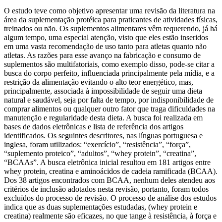
O estudo teve como objetivo apresentar uma revisão da literatura na
área da suplementação protéica para praticantes de atividades físicas,
treinados ou não. Os suplementos alimentares vêm requerendo, já há
algum tempo, uma especial atenção, visto que eles estão inseridos
em uma vasta recomendação de uso tanto para atletas quanto não
atletas. As razões para esse avanço na fabricação e consumo de
suplementos são multifatoriais, como exemplo disso, pode-se citar a
busca do corpo perfeito, influenciada principalmente pela mídia, e a
restrição da alimentação evitando o alto teor energético, mas,
principalmente, associada à impossibilidade de seguir uma dieta
natural e saudável, seja por falta de tempo, por indisponibilidade de
comprar alimentos ou qualquer outro fator que traga dificuldades na
manutenção e regularidade desta dieta. A busca foi realizada em
bases de dados eletrônicas e lista de referência dos artigos
identificados. Os seguintes descritores, nas línguas portuguesa e
inglesa, foram utilizados: “exercício”, “resistência”, “força”,
“suplemento proteico”, “adultos”, “whey protein”, “creatina”,
“BCAAs”. A busca eletrônica inicial resultou em 181 artigos entre
whey protein, creatina e aminoácidos de cadeia ramificada (BCAA).
Dos 38 artigos encontrados com BCAA, nenhum deles atendeu aos
critérios de inclusão adotados nesta revisão, portanto, foram todos
excluídos do processo de revisão. O processo de análise dos estudos
indica que as duas suplementações estudadas, (whey protein e
creatina) realmente são eficazes, no que tange à resistência, à força e