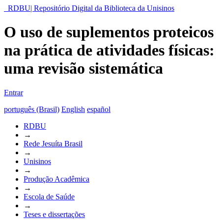
RDBU| Repositório Digital da Biblioteca da Unisinos
O uso de suplementos proteicos
na prática de atividades físicas:
uma revisão sistemática
Entrar
português (Brasil)
English
español
RDBU
→
Rede Jesuíta Brasil
→
Unisinos
→
Produção Acadêmica
→
Escola de Saúde
→
Teses e dissertações