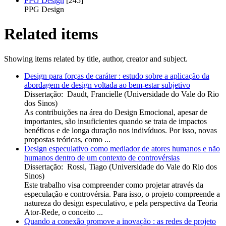
PPG Design
[245]
PPG Design
Related items
Showing items related by title, author, creator and subject.
Design para forças de caráter : estudo sobre a aplicação da
abordagem de design voltada ao bem-estar subjetivo
Dissertação
:
Daudt, Francielle
(
Universidade do Vale do Rio
dos Sinos
)
As contribuições na área do Design Emocional, apesar de
importantes, são insuficientes quando se trata de impactos
benéficos e de longa duração nos indivíduos. Por isso, novas
propostas teóricas, como ...
Design especulativo como mediador de atores humanos e não
humanos dentro de um contexto de controvérsias
Dissertação
:
Rossi, Tiago
(
Universidade do Vale do Rio dos
Sinos
)
Este trabalho visa compreender como projetar através da
especulação e controvérsia. Para isso, o projeto compreende a
natureza do design especulativo, e pela perspectiva da Teoria
Ator-Rede, o conceito ...
Quando a conexão promove a inovação : as redes de projeto