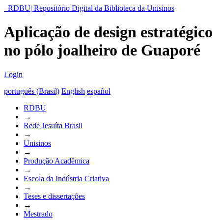
RDBU| Repositório Digital da Biblioteca da Unisinos
Aplicação de design estratégico
no pólo joalheiro de Guaporé
Login
português (Brasil)
English
español
RDBU
→
Rede Jesuíta Brasil
→
Unisinos
→
Produção Acadêmica
→
Escola da Indústria Criativa
→
Teses e dissertações
→
Mestrado