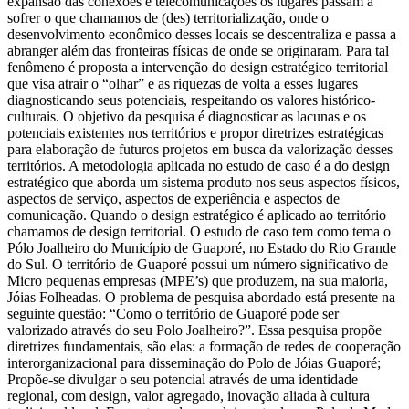
expansão das conexões e telecomunicações os lugares passam a
sofrer o que chamamos de (des) territorialização, onde o
desenvolvimento econômico desses locais se descentraliza e passa a
abranger além das fronteiras físicas de onde se originaram. Para tal
fenômeno é proposta a intervenção do design estratégico territorial
que visa atrair o “olhar” e as riquezas de volta a esses lugares
diagnosticando seus potenciais, respeitando os valores histórico-
culturais. O objetivo da pesquisa é diagnosticar as lacunas e os
potenciais existentes nos territórios e propor diretrizes estratégicas
para elaboração de futuros projetos em busca da valorização desses
territórios. A metodologia aplicada no estudo de caso é a do design
estratégico que aborda um sistema produto nos seus aspectos físicos,
aspectos de serviço, aspectos de experiência e aspectos de
comunicação. Quando o design estratégico é aplicado ao território
chamamos de design territorial. O estudo de caso tem como tema o
Pólo Joalheiro do Município de Guaporé, no Estado do Rio Grande
do Sul. O território de Guaporé possui um número significativo de
Micro pequenas empresas (MPE’s) que produzem, na sua maioria,
Jóias Folheadas. O problema de pesquisa abordado está presente na
seguinte questão: “Como o território de Guaporé pode ser
valorizado através do seu Polo Joalheiro?”. Essa pesquisa propõe
diretrizes fundamentais, são elas: a formação de redes de cooperação
interorganizacional para disseminação do Polo de Jóias Guaporé;
Propõe-se divulgar o seu potencial através de uma identidade
regional, com design, valor agregado, inovação aliada à cultura