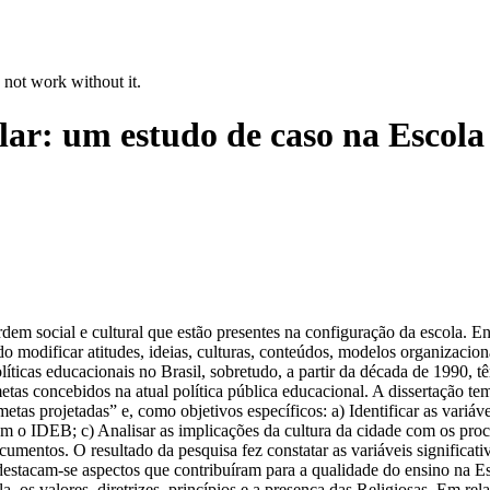
 not work without it.
colar: um estudo de caso na Escol
em social e cultural que estão presentes na configuração da escola. E
do modificar atitudes, ideias, culturas, conteúdos, modelos organizacio
olíticas educacionais no Brasil, sobretudo, a partir da década de 1990
 metas concebidos na atual política pública educacional. A dissertação 
tas projetadas” e, como objetivos específicos: a) Identificar as variá
m o IDEB; c) Analisar as implicações da cultura da cidade com os proce
cumentos. O resultado da pesquisa fez constatar as variáveis significati
 destacam-se aspectos que contribuíram para a qualidade do ensino na E
ola, os valores, diretrizes, princípios e a presença das Religiosas. Em r