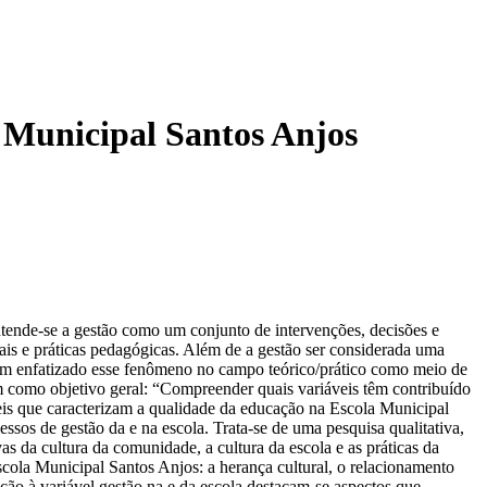
a Municipal Santos Anjos
ntende-se a gestão como um conjunto de intervenções, decisões e
nais e práticas pedagógicas. Além de a gestão ser considerada uma
, têm enfatizado esse fenômeno no campo teórico/prático como meio de
tem como objetivo geral: “Compreender quais variáveis têm contribuído
veis que caracterizam a qualidade da educação na Escola Municipal
ssos de gestão da e na escola. Trata-se de uma pesquisa qualitativa,
vas da cultura da comunidade, a cultura da escola e as práticas da
scola Municipal Santos Anjos: a herança cultural, o relacionamento
elação à variável gestão na e da escola destacam-se aspectos que