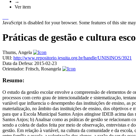
→
Ver item
JavaScript is disabled for your browser. Some features of this site may
Práticas de gestão e cultura es
Thums, Angela
URI:
http://www.repositorio.jesuita.org.br/handle/UNISINOS/3921
Data da Defesa:
2015-02-23
Orientador:
Fritsch, Rosangela
Resumo:
O estudo da gestão escolar envolve a compreensão de elementos de ord
processos com certo grau de intencionalidade e sistematização, tentan
variável que influencia o desempenho das instituições de ensino, as p
materialização, no âmbito das instituições de ensino, dos objetivos e
para que a Escola Municipal Santos Anjos atingisse IDEB acima das me
Santos Anjos; b) Analisar como as práticas de gestão se relacionam co
sendo a coleta de dados feita por meio de observação, entrevistas e do
gestão. Em relação à variável, na cultura da comunidade e da escola,
entre família e escola, a valorização dos alunos, a razão de ser da esc