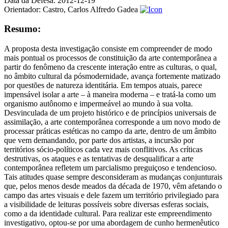
Data da Defesa:
2012-12-19
Orientador:
Castro, Carlos Alfredo Gadea
Resumo:
A proposta desta investigação consiste em compreender de modo
mais pontual os processos de constituição da arte contemporânea a
partir do fenômeno da crescente interação entre as culturas, o qual,
no âmbito cultural da pósmodernidade, avança fortemente matizado
por questões de natureza identitária. Em tempos atuais, parece
impensável isolar a arte – à maneira moderna – e tratá-la como um
organismo autônomo e impermeável ao mundo à sua volta.
Desvinculada de um projeto histórico e de princípios universais de
assimilação, a arte contemporânea corresponde a um novo modo de
processar práticas estéticas no campo da arte, dentro de um âmbito
que vem demandando, por parte dos artistas, a incursão por
territórios sócio-políticos cada vez mais conflitivos. As críticas
destrutivas, os ataques e as tentativas de desqualificar a arte
contemporânea refletem um parcialismo preguiçoso e tendencioso.
Tais atitudes quase sempre desconsideram as mudanças conjunturais
que, pelos menos desde meados da década de 1970, vêm afetando o
campo das artes visuais e dele fazem um território privilegiado para
a visibilidade de leituras possíveis sobre diversas esferas sociais,
como a da identidade cultural. Para realizar este empreendimento
investigativo, optou-se por uma abordagem de cunho hermenêutico