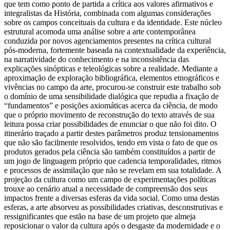
que tem como ponto de partida a crítica aos valores afirmativos e
integralistas da História, combinada com algumas considerações
sobre os campos conceituais da cultura e da identidade. Este núcleo
estrutural acomoda uma análise sobre a arte contemporânea
conduzida por novos agenciamentos presentes na crítica cultural
pós-moderna, fortemente baseada na contextualidade da experiência,
na narratividade do conhecimento e na inconsistência das
explicações sinópticas e teleológicas sobre a realidade. Mediante a
aproximação de exploração bibliográfica, elementos etnográficos e
vivências no campo da arte, procurou-se construir este trabalho sob
o domínio de uma sensibilidade dialógica que repudia a fixação de
“fundamentos” e posições axiomáticas acerca da ciência, de modo
que o próprio movimento de reconstrução do texto através de sua
leitura possa criar possibilidades de enunciar o que não foi dito. O
itinerário traçado a partir destes parâmetros produz tensionamentos
que não são facilmente resolvidos, tendo em vista o fato de que os
produtos gerados pela ciência são também constituídos a partir de
um jogo de linguagem próprio que cadencia temporalidades, ritmos
e processos de assimilação que não se revelam em sua totalidade. A
projeção da cultura como um campo de experimentações políticas
trouxe ao cenário atual a necessidade de compreensão dos seus
impactos frente a diversas esferas da vida social. Como uma destas
esferas, a arte absorveu as possibilidades criativas, desconstrutivas e
ressignificantes que estão na base de um projeto que almeja
reposicionar o valor da cultura após o desgaste da modernidade e o