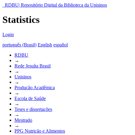
RDBU| Repositório Digital da Biblioteca da Unisinos
Statistics
Login
português (Brasil)
English
español
RDBU
→
Rede Jesuíta Brasil
→
Unisinos
→
Produção Acadêmica
→
Escola de Saúde
→
Teses e dissertações
→
Mestrado
→
PPG Nutrição e Alimentos