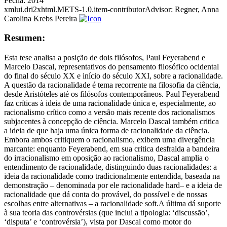
Fecha:
2014
xmlui.dri2xhtml.METS-1.0.item-contributorAdvisor:
Regner, Anna
Carolina Krebs Pereira
Resumen:
Esta tese analisa a posição de dois filósofos, Paul Feyerabend e
Marcelo Dascal, representativos do pensamento filosófico ocidental
do final do século XX e início do século XXI, sobre a racionalidade.
A questão da racionalidade é tema recorrente na filosofia da ciência,
desde Aristóteles até os filósofos contemporâneos. Paul Feyerabend
faz críticas à ideia de uma racionalidade única e, especialmente, ao
racionalismo crítico como a versão mais recente dos racionalismos
subjacentes à concepção de ciência. Marcelo Dascal também critica
a ideia de que haja uma única forma de racionalidade da ciência.
Embora ambos critiquem o racionalismo, exibem uma divergência
marcante: enquanto Feyerabend, em sua critica desfralda a bandeira
do irracionalismo em oposição ao racionalismo, Dascal amplia o
entendimento de racionalidade, distinguindo duas racionalidades: a
ideia da racionalidade como tradicionalmente entendida, baseada na
demonstração – denominada por ele racionalidade hard– e a ideia de
racionalidade que dá conta do provável, do possível e de nossas
escolhas entre alternativas – a racionalidade soft.A última dá suporte
à sua teoria das controvérsias (que inclui a tipologia: ‘discussão’,
‘disputa’ e ‘controvérsia’), vista por Dascal como motor do