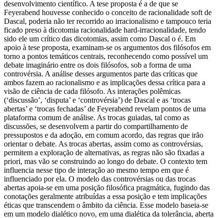
desenvolvimento científico. A tese proposta é a de que se
Feyerabend houvesse conhecido o conceito de racionalidade soft de
Dascal, poderia não ter recorrido ao irracionalismo e tampouco teria
ficado preso à dicotomia racionalidade hard-irracionalidade, tendo
sido ele um crítico das dicotomias, assim como Dascal o é. Em
apoio à tese proposta, examinam-se os argumentos dos filósofos em
torno a pontos temáticos centrais, reconhecendo como possível um
debate imaginário entre os dois filósofos, sob a forma de uma
controvérsia. A análise desses argumentos parte das críticas que
ambos fazem ao racionalismo e as implicações dessa crítica para a
visão de ciência de cada filósofo. As interações polêmicas
(‘discussão’, ‘disputa’ e ‘controvérsia’) de Dascal e as ‘trocas
abertas’ e ‘trocas fechadas’ de Feyerabend revelam pontos de uma
plataforma comum de análise. As trocas guiadas, tal como as
discussões, se desenvolvem a partir do compartilhamento de
pressupostos e da adoção, em comum acordo, das regras que irão
orientar o debate. As trocas abertas, assim como as controvérsias,
permitem a exploração de alternativas, as regras não são fixadas a
priori, mas vão se construindo ao longo do debate. O contexto tem
influencia nesse tipo de interação ao mesmo tempo em que é
influenciado por ela. O modelo das controvérsias ou das trocas
abertas apoia-se em uma posição filosófica pragmática, fugindo das
conotações geralmente atribuídas a essa posição e tem implicações
éticas que transcendem o âmbito da ciência. Esse modelo baseia-se
em um modelo dialético novo, em uma dialética da tolerância, aberta