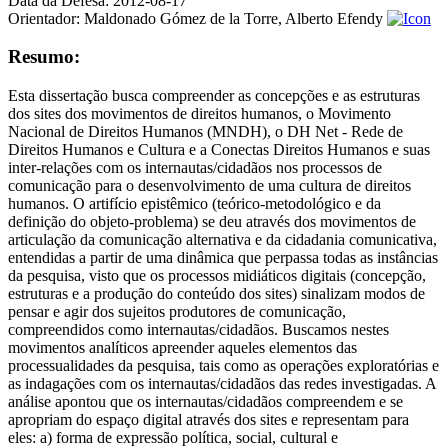
Data da Defesa:
2012-08-17
Orientador:
Maldonado Gómez de la Torre, Alberto Efendy
Resumo:
Esta dissertação busca compreender as concepções e as estruturas
dos sites dos movimentos de direitos humanos, o Movimento
Nacional de Direitos Humanos (MNDH), o DH Net - Rede de
Direitos Humanos e Cultura e a Conectas Direitos Humanos e suas
inter-relações com os internautas/cidadãos nos processos de
comunicação para o desenvolvimento de uma cultura de direitos
humanos. O artifício epistêmico (teórico-metodológico e da
definição do objeto-problema) se deu através dos movimentos de
articulação da comunicação alternativa e da cidadania comunicativa,
entendidas a partir de uma dinâmica que perpassa todas as instâncias
da pesquisa, visto que os processos midiáticos digitais (concepção,
estruturas e a produção do conteúdo dos sites) sinalizam modos de
pensar e agir dos sujeitos produtores de comunicação,
compreendidos como internautas/cidadãos. Buscamos nestes
movimentos analíticos apreender aqueles elementos das
processualidades da pesquisa, tais como as operações exploratórias e
as indagações com os internautas/cidadãos das redes investigadas. A
análise apontou que os internautas/cidadãos compreendem e se
apropriam do espaço digital através dos sites e representam para
eles: a) forma de expressão política, social, cultural e