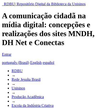
RDBU| Repositório Digital da Biblioteca da Unisinos
A comunicação cidadã na
mídia digital: concepções e
realizações dos sites MNDH,
DH Net e Conectas
Entrar
português (Brasil)
English
español
RDBU
→
Rede Jesuíta Brasil
→
Unisinos
→
Produção Acadêmica
→
Escola da Indústria Criativa