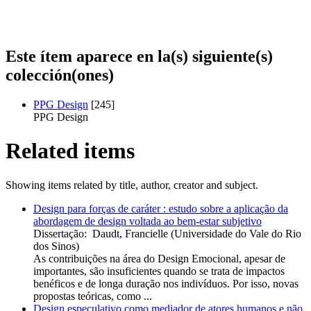
Este ítem aparece en la(s) siguiente(s)
colección(ones)
PPG Design
[245]
PPG Design
Related items
Showing items related by title, author, creator and subject.
Design para forças de caráter : estudo sobre a aplicação da
abordagem de design voltada ao bem-estar subjetivo
Dissertação
:
Daudt, Francielle
(
Universidade do Vale do Rio
dos Sinos
)
As contribuições na área do Design Emocional, apesar de
importantes, são insuficientes quando se trata de impactos
benéficos e de longa duração nos indivíduos. Por isso, novas
propostas teóricas, como ...
Design especulativo como mediador de atores humanos e não