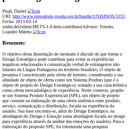
Prujá, Daniel
URI:
http://www.repositorio.jesuita.org.br/handle/UNISINOS/3353
Fecha:
2013-03-14
xmlui.dri2xhtml.METS-1.0.item-contributorAdvisor:
Tonetto,
Leandro Miletto
Resumen:
O objetivo desta dissertação de mestrado é discutir de que forma o
Design Estratégico pode contribuir para evitar as experiências
negativas relacionadas à comunicação verbal de estrangeiros não
falantes da Língua Portuguesa no território brasileiro. O objeto de
pesquisa é caracterizado pela oferta de turismo, considerando a sua
afinidade de objeto de oferta como um Sistema Produto (que é o
objeto de projeto do Design Estratégico), somado a sua característica
como oferta mercadológica de experiência. Neste contexto, propõe-
se um Sistema Produto Experiencial (SPE), um objeto de projeto
que consiste na elaboração de uma oferta sistêmica entre produto,
serviço, comunicação e distribuição, focada na experiência do
usuário. Sua base encontra-se, além do Design Estratégico, na
abordagem do Design e Emoção (uma abordagem focada no design
para experiência através da análise das emoções do usuário). Para a
elaboração do proposto SPE, foi estruturada uma pesquisa