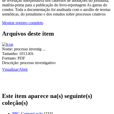
de revelação interpretativa dos cadernos de anotações do jornalista,
matéria-prima para a publicação do livro-reportagem As garras do
condor. Toda a documentação foi analisada com o auxílio de teorias
semióticas, do jornalismo e dos estudos sobre processos criativos
Mostrar registro completo
Arquivos deste item
Nome:
processo investig ...
Tamanho:
1013.Kb
Formato:
PDF
Descrição:
processo investigativo
Visualizar/
Abrir
Este item aparece na(s) seguinte(s)
coleção(s)
PPG Comunicação
[333]