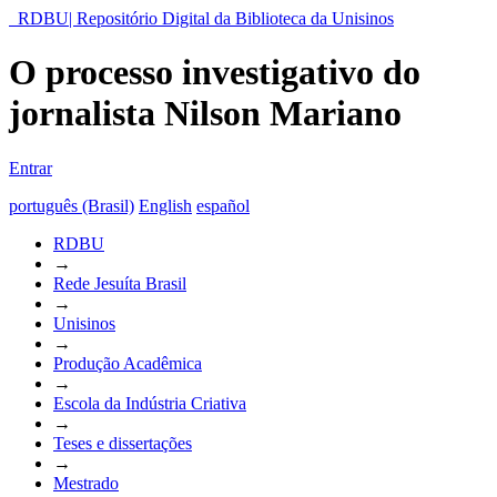
RDBU| Repositório Digital da Biblioteca da Unisinos
O processo investigativo do
jornalista Nilson Mariano
Entrar
português (Brasil)
English
español
RDBU
→
Rede Jesuíta Brasil
→
Unisinos
→
Produção Acadêmica
→
Escola da Indústria Criativa
→
Teses e dissertações
→
Mestrado