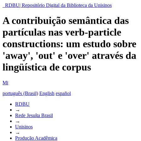
RDBU| Repositório Digital da Biblioteca da Unisinos
A contribuição semântica das
partículas nas verb-particle
constructions: um estudo sobre
'away', 'out' e 'over' através da
lingüística de corpus
Mi
português (Brasil)
English
español
RDBU
→
Rede Jesuíta Brasil
→
Unisinos
→
Produção Acadêmica