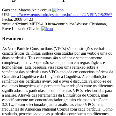
Gazzana, Marcos Aninkvicius
URI:
http://www.repositorio.jesuita.org.br/handle/UNISINOS/2567
Fecha:
2008-04-23
xmlui.dri2xhtml.METS-1.0.item-contributorAdvisor:
Chishman,
Rove Luiza de Oliveira
Resumen:
As Verb-Particle Constructions (VPCs) são construções verbais
características da língua inglesa constituídas por um verbo e uma ou
duas partículas. Tais estruturas são sintática e semanticamente
complexas, uma vez que não se enquadram em regras lógicas e
homogêneas. Esta pesquisa visa fazer uma reflexão sobre a
semântica das partículas nas VPCs apoiada em conceitos teóricos da
Gramática Cognitiva e da Lingüística Cognitiva. A contribuição
semântica das partículas away, out e over é discutida valendo-se de
esquemas imagéticos que permitem fazer relações entre os diferentes
significados das partículas encontrados nas VPCs selecionadas para
a análise. Através das ferramentas da Lingüística de Corpus, mais
especificamente um concordanciador gratuito chamado AntConc
3.2.1w, foram selecionadas para a análise as cinco VPCs mais
freqüentes do American National Corpus com cada partícula. Como
resultado, percebeu-se que as partículas contribuem em diferentes