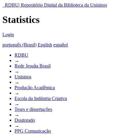
RDBU| Repositório Digital da Biblioteca da Unisinos
Statistics
Login
português (Brasil)
English
español
RDBU
→
Rede Jesuíta Brasil
→
Unisinos
→
Produção Acadêmica
→
Escola da Indústria Criativa
→
Teses e dissertações
→
Doutorado
→
PPG Comunicação