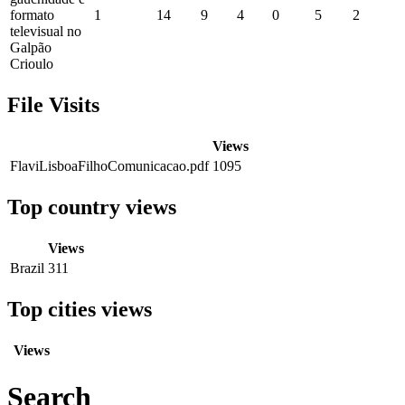
formato
1
14
9
4
0
5
2
televisual no
Galpão
Crioulo
File Visits
Views
FlaviLisboaFilhoComunicacao.pdf
1095
Top country views
Views
Brazil
311
Top cities views
Views
Search