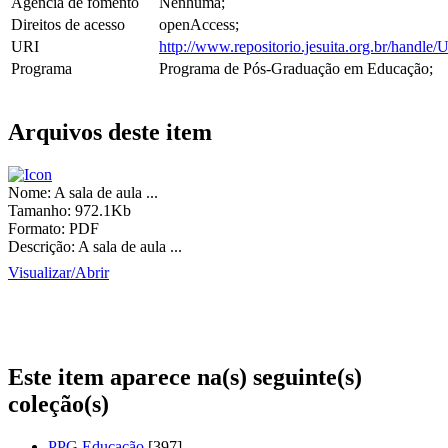
Agência de fomento
Nenhuma;
Direitos de acesso
openAccess;
URI
http://www.repositorio.jesuita.org.br/hand
Programa
Programa de Pós-Graduação em Educação;
Arquivos deste item
Nome:
A sala de aula ...
Tamanho:
972.1Kb
Formato:
PDF
Descrição:
A sala de aula ...
Visualizar/
Abrir
Este item aparece na(s) seguinte(s)
coleção(s)
PPG Educação
[397]