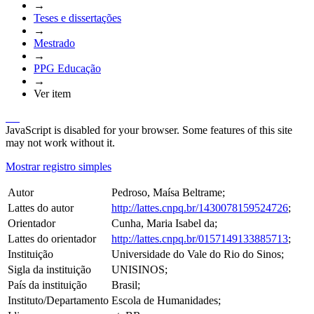
→
Teses e dissertações
→
Mestrado
→
PPG Educação
→
Ver item
JavaScript is disabled for your browser. Some features of this site
may not work without it.
Mostrar registro simples
Autor
Pedroso, Maísa Beltrame;
Lattes do autor
http://lattes.cnpq.br/1430078159524726
;
Orientador
Cunha, Maria Isabel da;
Lattes do orientador
http://lattes.cnpq.br/0157149133885713
;
Instituição
Universidade do Vale do Rio do Sinos;
Sigla da instituição
UNISINOS;
País da instituição
Brasil;
Instituto/Departamento
Escola de Humanidades;