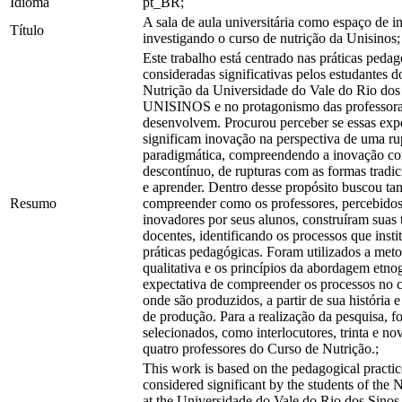
Idioma
pt_BR;
A sala de aula universitária como espaço de i
Título
investigando o curso de nutrição da Unisinos;
Este trabalho está centrado nas práticas peda
consideradas significativas pelos estudantes 
Nutrição da Universidade do Vale do Rio dos
UNISINOS e no protagonismo das professora
desenvolvem. Procurou perceber se essas exp
significam inovação na perspectiva de uma ru
paradigmática, compreendendo a inovação c
descontínuo, de rupturas com as formas tradic
e aprender. Dentro desse propósito buscou t
Resumo
compreender como os professores, percebido
inovadores por seus alunos, construíram suas t
docentes, identificando os processos que inst
práticas pedagógicas. Foram utilizados a met
qualitativa e os princípios da abordagem etno
expectativa de compreender os processos no c
onde são produzidos, a partir de sua história 
de produção. Para a realização da pesquisa, f
selecionados, como interlocutores, trinta e no
quatro professores do Curso de Nutrição.;
This work is based on the pedagogical practice
considered significant by the students of the 
at the Universidade do Vale do Rio dos Sin