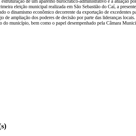
estruturação de um aparelho burocrático-administrativo e a atuação polí
meira eleição municipal realizada em São Sebastião do Caí, a present
ndo o dinamismo econômico decorrente da exportação de excedentes par
jo de ampliação dos poderes de decisão por parte das lideranças locais. A
dação do município, bem como o papel desempenhado pela Câmara Municip
(s)