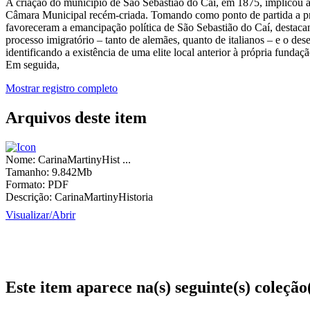
A criação do município de São Sebastião do Caí, em 1875, implicou a 
Câmara Municipal recém-criada. Tomando como ponto de partida a pri
favoreceram a emancipação política de São Sebastião do Caí, destaca
processo imigratório – tanto de alemães, quanto de italianos – e o dese
identificando a existência de uma elite local anterior à própria fun
Em seguida,
Mostrar registro completo
Arquivos deste item
Nome:
CarinaMartinyHist ...
Tamanho:
9.842Mb
Formato:
PDF
Descrição:
CarinaMartinyHistoria
Visualizar/
Abrir
Este item aparece na(s) seguinte(s) coleção