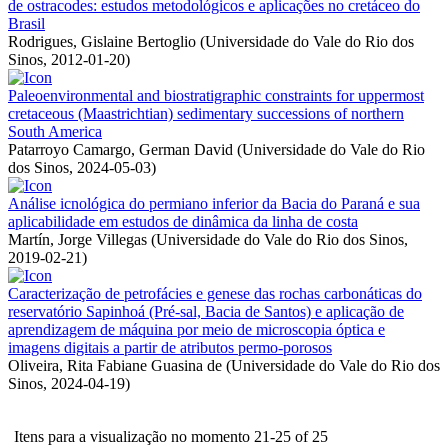
de ostracodes: estudos metodológicos e aplicações no cretáceo do
Brasil
Rodrigues, Gislaine Bertoglio
(
Universidade do Vale do Rio dos
Sinos
,
2012-01-20
)
Paleoenvironmental and biostratigraphic constraints for uppermost
cretaceous (Maastrichtian) sedimentary successions of northern
South America
Patarroyo Camargo, German David
(
Universidade do Vale do Rio
dos Sinos
,
2024-05-03
)
Análise icnológica do permiano inferior da Bacia do Paraná e sua
aplicabilidade em estudos de dinâmica da linha de costa
Martín, Jorge Villegas
(
Universidade do Vale do Rio dos Sinos
,
2019-02-21
)
Caracterização de petrofácies e genese das rochas carbonáticas do
reservatório Sapinhoá (Pré-sal, Bacia de Santos) e aplicação de
aprendizagem de máquina por meio de microscopia óptica e
imagens digitais a partir de atributos permo-porosos
Oliveira, Rita Fabiane Guasina de
(
Universidade do Vale do Rio dos
Sinos
,
2024-04-19
)
Itens para a visualização no momento 21-25 of 25