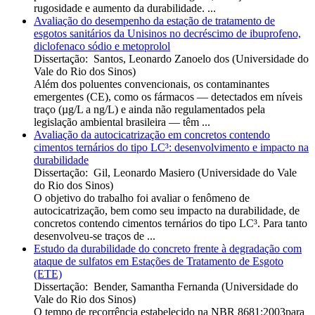
rugosidade e aumento da durabilidade. ...
Avaliação do desempenho da estação de tratamento de
esgotos sanitários da Unisinos no decréscimo de ibuprofeno,
diclofenaco sódio e metoprolol
Dissertação
:
Santos, Leonardo Zanoelo dos
(
Universidade do
Vale do Rio dos Sinos
)
Além dos poluentes convencionais, os contaminantes
emergentes (CE), como os fármacos — detectados em níveis
traço (µg/L a ng/L) e ainda não regulamentados pela
legislação ambiental brasileira — têm ...
Avaliação da autocicatrização em concretos contendo
cimentos ternários do tipo LC³: desenvolvimento e impacto na
durabilidade
Dissertação
:
Gil, Leonardo Masiero
(
Universidade do Vale
do Rio dos Sinos
)
O objetivo do trabalho foi avaliar o fenômeno de
autocicatrização, bem como seu impacto na durabilidade, de
concretos contendo cimentos ternários do tipo LC³. Para tanto
desenvolveu-se traços de ...
Estudo da durabilidade do concreto frente à degradação com
ataque de sulfatos em Estações de Tratamento de Esgoto
(ETE)
Dissertação
:
Bender, Samantha Fernanda
(
Universidade do
Vale do Rio dos Sinos
)
O tempo de recorrência estabelecido na NBR 8681:2003para