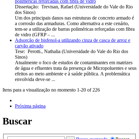
poliméricas reforçadas com fibra de vidro
Dissertação
:
Trevisan, Rafael
(
Universidade do Vale do Rio
dos Sinos
)
Um dos principais danos nas estruturas de concreto armado é
a corrosão das armaduras. Como alternativa a este cenário,
tem-se a utilização de barras poliméricas reforçadas com fibra
de vidro (GFRP – ...
Adsorção de bisfenol-a utilizando cinza de casca de arroz e
carvão ativado
Tese
:
Perotti., Nathalia
(
Universidade do Vale do Rio dos
Sinos
)
Atualmente o foco de estudos de contaminantes em matrizes
de água e efluentes trata da presença de Micropoluentes e seus
efeitos ao meio ambiente e à saúde pública. A problemática
envolvida deve-se ...
Itens para a visualização no momento 1-20 of 226
Próxima página
Buscar