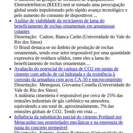
Eletroeletrônicos (REEE) tem se tornado uma preocupação
global sendo impulsionado pelo rápido avanço tecnológico e
pelo aumento do consumo de dispositivos ...
Análise de viabilidade da reciclagem de lama do
beneficiamento de rochas ornamentais em argamassas
colantes
Dissertação
:
Cadore, Bianca Carlin
(
Universidade do Vale do
Rio dos Sinos
)
O Brasil destaca-se no âmbito de produção de rochas
ornamentais, sendo esse setor responsável por uma quantidade
expressiva de resíduos sólidos, entre eles a lama do
beneficiamento de rochas ornamentais ...
Avaliação do potencial de captura de CO2 em pastas de
cimento com adição de cal hidratada e da resistência à
corrosão da armadura com aços CA-50 e microcompósito
Dissertação
:
Menegussi, Giovanna Costella
(
Universidade do
Vale do Rio dos Sinos
)
A indústria cimenteira é responsável por cerca de 25% das
emissões industriais de gás carbônico na atmosfera,
equivalendo a um total de, aproximadamente, 7% das
emissões globais de CO2. Tendo em vista ...
Influência da substituição parcial do cimento Portland por
Metacaulim nas propriedades mecânicas e na espessura de
pasta do concreto permeável
Dissertação
:
Ferreira, Ayrton Rodrigues
(
Universidade do