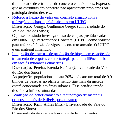
durabilidade de estruturas de concreto é de 50 anos. Espera-se
que as estruturas em concreto não apresentem problemas ou
patologia dentro desse ...
Reforço à flexão de vigas em concreto armado com a
utilização de chapas pré-fabricadas em UHPC
Dissertação
:
Grings, Guilherme Gregio
(
Universidade do
Vale do Rio dos Sinos
)
O presente estudo investiga o uso de chapas pré-fabricadas
em Ultra-High Performance Concrete (UHPC) como solução
para reforço à flexão de vigas de concreto armado. O UHPC
é um material cimentício ...
Integração de sistemas de produção de biogás em estações de
tratamento de esgotos com estratégia para a resiliência urbana
em face às mudanças climáticas
Dissertação
:
Pereira, Brenda Natália
(
Universidade do Vale
do Rio dos Sinos
)
As projeções populacionais para 2054 indicam um total de 9,9
bilhões de pessoas no planeta, sendo que mais da metade
estará concentrada em áreas urbanas. Esse cenário impõe
desafios à infraestrutura das ...
Avaliação do beneficiamento e recuperação de materiais
críticos de ímãs de NdFeB pós-consumo
Dissertação
:
Kich, Agnes Mitzi
(
Universidade do Vale do
Rio dos Sinos
)
O aumento da geração de Resíduos de Equipamentos