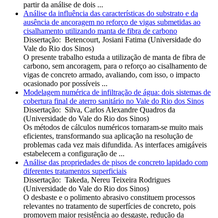
partir da análise de dois ...
Análise da influência das características do substrato e da
ausência de ancoragem no reforço de vigas submetidas ao
cisalhamento utilizando manta de fibra de carbono
Dissertação
:
Betencourt, Josiani Fatima
(
Universidade do
Vale do Rio dos Sinos
)
O presente trabalho estuda a utilização de manta de fibra de
carbono, sem ancoragem, para o reforço ao cisalhamento de
vigas de concreto armado, avaliando, com isso, o impacto
ocasionado por possíveis ...
Modelagem numérica de infiltração de água: dois sistemas de
cobertura final de aterro sanitário no Vale do Rio dos Sinos
Dissertação
:
Silva, Carlos Alexandre Quadros da
(
Universidade do Vale do Rio dos Sinos
)
Os métodos de cálculos numéricos tornaram-se muito mais
eficientes, transformando sua aplicação na resolução de
problemas cada vez mais difundida. As interfaces amigáveis
estabelecem a configuração de ...
Análise das propriedades de pisos de concreto lapidado com
diferentes tratamentos superficiais
Dissertação
:
Takeda, Nereu Teixeira Rodrigues
(
Universidade do Vale do Rio dos Sinos
)
O desbaste e o polimento abrasivo constituem processos
relevantes no tratamento de superfícies de concreto, pois
promovem maior resistência ao desgaste, redução da