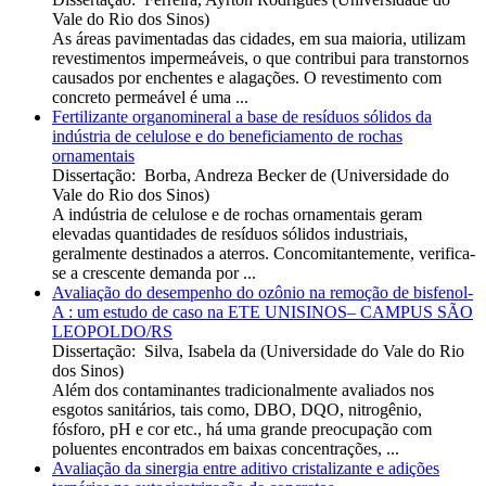
Vale do Rio dos Sinos
)
As áreas pavimentadas das cidades, em sua maioria, utilizam
revestimentos impermeáveis, o que contribui para transtornos
causados por enchentes e alagações. O revestimento com
concreto permeável é uma ...
Fertilizante organomineral a base de resíduos sólidos da
indústria de celulose e do beneficiamento de rochas
ornamentais
Dissertação
:
Borba, Andreza Becker de
(
Universidade do
Vale do Rio dos Sinos
)
A indústria de celulose e de rochas ornamentais geram
elevadas quantidades de resíduos sólidos industriais,
geralmente destinados a aterros. Concomitantemente, verifica-
se a crescente demanda por ...
Avaliação do desempenho do ozônio na remoção de bisfenol-
A : um estudo de caso na ETE UNISINOS– CAMPUS SÃO
LEOPOLDO/RS
Dissertação
:
Silva, Isabela da
(
Universidade do Vale do Rio
dos Sinos
)
Além dos contaminantes tradicionalmente avaliados nos
esgotos sanitários, tais como, DBO, DQO, nitrogênio,
fósforo, pH e cor etc., há uma grande preocupação com
poluentes encontrados em baixas concentrações, ...
Avaliação da sinergia entre aditivo cristalizante e adições