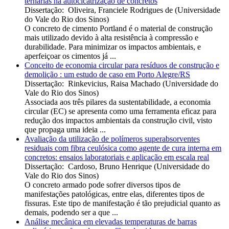
ternárias na autocicatrização de concretos
Dissertação
:
Oliveira, Franciele Rodrigues de
(
Universidade
do Vale do Rio dos Sinos
)
O concreto de cimento Portland é o material de construção
mais utilizado devido à alta resistência à compressão e
durabilidade. Para minimizar os impactos ambientais, e
aperfeiçoar os cimentos já ...
Conceito de economia circular para resíduos de construção e
demolição : um estudo de caso em Porto Alegre/RS
Dissertação
:
Rinkevicius, Raisa Machado
(
Universidade do
Vale do Rio dos Sinos
)
Associada aos três pilares da sustentabilidade, a economia
circular (EC) se apresenta como uma ferramenta eficaz para
redução dos impactos ambientais da construção civil, visto
que propaga uma ideia ...
Avaliação da utilização de polímeros superabsorventes
residuais com fibra ceulósica como agente de cura interna em
concretos: ensaios laboratoriais e aplicação em escala real
Dissertação
:
Cardoso, Bruno Henrique
(
Universidade do
Vale do Rio dos Sinos
)
O concreto armado pode sofrer diversos tipos de
manifestações patológicas, entre elas, diferentes tipos de
fissuras. Este tipo de manifestação é tão prejudicial quanto as
demais, podendo ser a que ...
Análise mecânica em elevadas temperaturas de barras