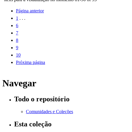
Página anterior
1
. . .
6
7
8
9
10
Próxima página
Navegar
Todo o repositório
Comunidades e Coleções
Esta coleção