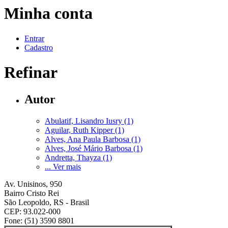
Minha conta
Entrar
Cadastro
Refinar
Autor
Abulatif, Lisandro Iusry (1)
Aguilar, Ruth Kipper (1)
Alves, Ana Paula Barbosa (1)
Alves, José Mário Barbosa (1)
Andretta, Thayza (1)
... Ver mais
Av. Unisinos, 950
Bairro Cristo Rei
São Leopoldo, RS - Brasil
CEP: 93.022-000
Fone: (51) 3590 8801