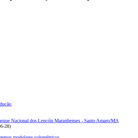
odução
o: Parque Nacional dos Lençóis Maranhenses - Santo Amaro/MA
06-28
)
sistemas modulares volumétricos