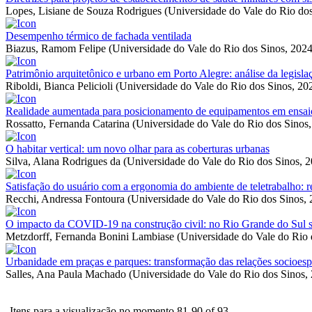
Lopes, Lisiane de Souza Rodrigues
(
Universidade do Vale do Rio do
Desempenho térmico de fachada ventilada
Biazus, Ramom Felipe
(
Universidade do Vale do Rio dos Sinos
,
2024
Patrimônio arquitetônico e urbano em Porto Alegre: análise da legisl
Riboldi, Bianca Pelicioli
(
Universidade do Vale do Rio dos Sinos
,
20
Realidade aumentada para posicionamento de equipamentos em ensai
Rossatto, Fernanda Catarina
(
Universidade do Vale do Rio dos Sinos
O habitar vertical: um novo olhar para as coberturas urbanas
Silva, Alana Rodrigues da
(
Universidade do Vale do Rio dos Sinos
,
2
Satisfação do usuário com a ergonomia do ambiente de teletrabalho: rev
Recchi, Andressa Fontoura
(
Universidade do Vale do Rio dos Sinos
,
O impacto da COVID-19 na construção civil: no Rio Grande do Sul so
Metzdorff, Fernanda Bonini Lambiase
(
Universidade do Vale do Rio 
Urbanidade em praças e parques: transformação das relações socioesp
Salles, Ana Paula Machado
(
Universidade do Vale do Rio dos Sinos
,
Itens para a visualização no momento 81-90 of 93