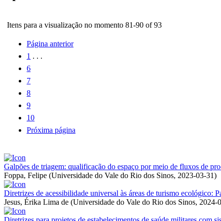
Itens para a visualização no momento 81-90 of 93
Página anterior
1
. . .
6
7
8
9
10
Próxima página
Galpões de triagem: qualificação do espaço por meio de fluxos de pr
Foppa, Felipe
(
Universidade do Vale do Rio dos Sinos
,
2023-03-31
)
Diretrizes de acessibilidade universal às áreas de turismo ecológic
Jesus, Érika Lima de
(
Universidade do Vale do Rio dos Sinos
,
2024-
Diretrizes para projetos de estabelecimentos de saúde militares com 