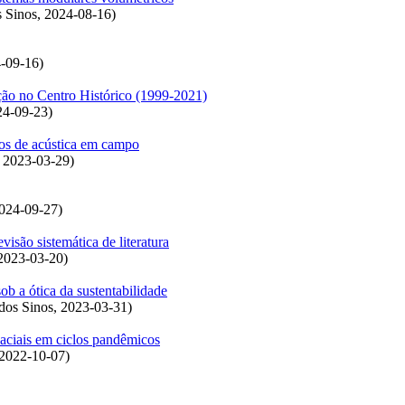
s Sinos
,
2024-08-16
)
-09-16
)
ação no Centro Histórico (1999-2021)
24-09-23
)
os de acústica em campo
,
2023-03-29
)
024-09-27
)
isão sistemática de literatura
2023-03-20
)
b a ótica da sustentabilidade
dos Sinos
,
2023-03-31
)
aciais em ciclos pandêmicos
2022-10-07
)