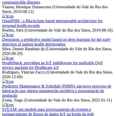
communicable diseases
Vianna, Henrique Damasceno
(
Universidade do Vale do Rio dos
Sinos
,
2019-08-12
)
OmniPHR : a Blockchain based interoperable architecture for
personal health records
Roehrs, Alex
(
Universidade do Vale do Rio dos Sinos
,
2019-08-16
)
Deepsigns: a predictive model based on deep learning for the early
detection of patient health deterioration
Silva, Denise Bandeira da
(
Universidade do Vale do Rio dos Sinos
,
2020-09-29
)
HealthStack: providing an IoT middleware for malleable QoS
service stacking for Healthcare 4.0
Rodrigues, Vinicius Facco
(
Universidade do Vale do Rio dos Sinos
,
2020-12-08
)
Predictive Maintenance & Schedule (PdMS): um novo processo de
fabricação que integra manutenção preditiva e programação de
produção
Zonta, Tiago
(
Universidade do Vale do Rio dos Sinos
,
2022-01-11
)
STEAM: um modelo para processamento de eventos e
enriquecimento de fluxos de dados IoT na borda da rede