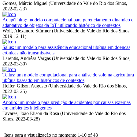
Gomes, Márcio Miguel
(
Universidade do Vale do Rio dos Sinos
,
2022-02-23
)
AdaptThing: modelo computacional para gerenciamento dinâmico e
adaptativo de objetos da IoT utilizando histórico de contextos
Wolf, Alexandre Stürmer
(
Universidade do Vale do Rio dos Sinos
,
2019-12-11
)
Salus: um modelo para assistência educacional ubíqua em doenças
crônicas não transmissíveis
Larentis, Andrêsa Vargas
(
Universidade do Vale do Rio dos Sinos
,
2022-03-30
)
Tellus: um modelo computacional para análise de solo na agricultura
ubíqua baseado em históricos de contextos
Helfer, Gilson Augusto
(
Universidade do Vale do Rio dos Sinos
,
2022-03-25
)
Apollo: um modelo para predição de acidentes por causas externas
em ambientes inteligentes
Tavares, João Elison da Rosa
(
Universidade do Vale do Rio dos
Sinos
,
2022-03-28
)
Itens para a visualização no momento 1-10 of 48