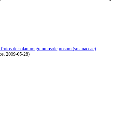
 frutos de solanum granulosoleprosum (solanaceae)
os
,
2009-05-28
)