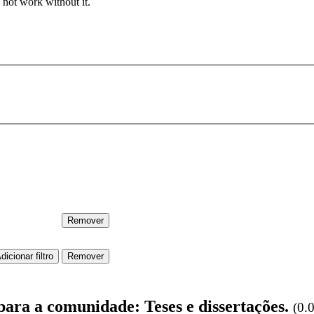
 not work without it.
para a comunidade: Teses e dissertações.
(0.