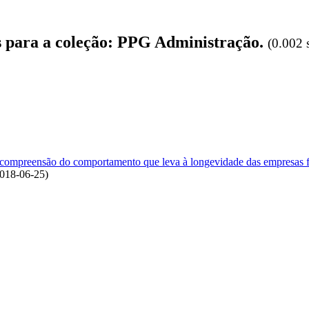
os para a coleção: PPG Administração.
(0.002 
a compreensão do comportamento que leva à longevidade das empresas f
018-06-25
)