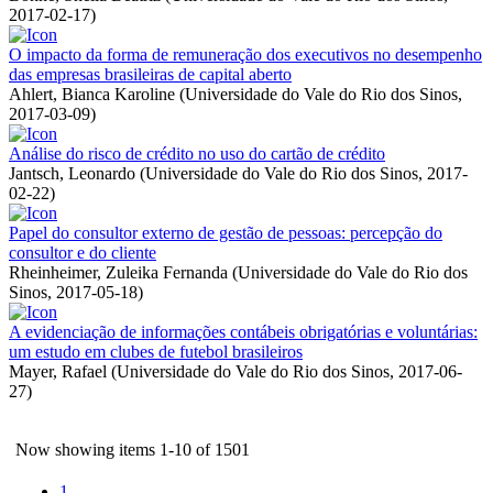
2017-02-17
)
O impacto da forma de remuneração dos executivos no desempenho
das empresas brasileiras de capital aberto
Ahlert, Bianca Karoline
(
Universidade do Vale do Rio dos Sinos
,
2017-03-09
)
Análise do risco de crédito no uso do cartão de crédito
Jantsch, Leonardo
(
Universidade do Vale do Rio dos Sinos
,
2017-
02-22
)
Papel do consultor externo de gestão de pessoas: percepção do
consultor e do cliente
Rheinheimer, Zuleika Fernanda
(
Universidade do Vale do Rio dos
Sinos
,
2017-05-18
)
A evidenciação de informações contábeis obrigatórias e voluntárias:
um estudo em clubes de futebol brasileiros
Mayer, Rafael
(
Universidade do Vale do Rio dos Sinos
,
2017-06-
27
)
Now showing items 1-10 of 1501
1