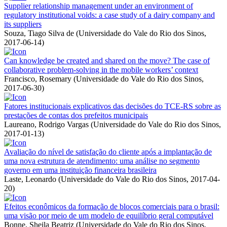
Supplier relationship management under an environment of
regulatory institutional voids: a case study of a dairy company and
its suppliers
Souza, Tiago Silva de
(
Universidade do Vale do Rio dos Sinos
,
2017-06-14
)
Can knowledge be created and shared on the move? The case of
collaborative problem-solving in the mobile workers’ context
Francisco, Rosemary
(
Universidade do Vale do Rio dos Sinos
,
2017-06-30
)
Fatores institucionais explicativos das decisões do TCE-RS sobre as
prestações de contas dos prefeitos municipais
Laureano, Rodrigo Vargas
(
Universidade do Vale do Rio dos Sinos
,
2017-01-13
)
Avaliação do nível de satisfação do cliente após a implantação de
uma nova estrutura de atendimento: uma análise no segmento
governo em uma instituição financeira brasileira
Laste, Leonardo
(
Universidade do Vale do Rio dos Sinos
,
2017-04-
20
)
Efeitos econômicos da formação de blocos comerciais para o brasil:
uma visão por meio de um modelo de equilíbrio geral computável
Bonne, Sheila Beatriz
(
Universidade do Vale do Rio dos Sinos
,