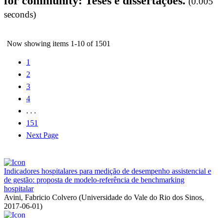
for community: Teses e dissertações.
(0.005
seconds)
Now showing items 1-10 of 1501
1
2
3
4
. . .
151
Next Page
Indicadores hospitalares para medição de desempenho assistencial e
de gestão: proposta de modelo-referência de benchmarking
hospitalar
Avini, Fabricio Colvero
(
Universidade do Vale do Rio dos Sinos
,
2017-06-01
)