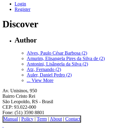
Login
Register
Discover
Author
Alves, Paulo César Barbosa (2)
Amurim, Elisangela Pires da Silva de (2)
Antonini, Lisângela da Silva (2)
Atz, Fernando (2)
Auler, Daniel Pedro (2)
... View More
Av. Unisinos, 950
Bairro Cristo Rei
São Leopoldo, RS - Brasil
CEP: 93.022-000
Fone: (51) 3590 8801
Manual
|
Policy
|
Term
|
About
|
Contact